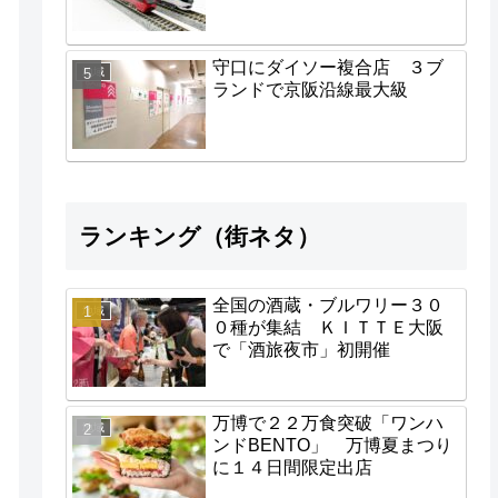
守口にダイソー複合店 ３ブ
地域
ランドで京阪沿線最大級
ランキング（街ネタ）
全国の酒蔵・ブルワリー３０
地域
０種が集結 ＫＩＴＴＥ大阪
で「酒旅夜市」初開催
万博で２２万食突破「ワンハ
地域
ンドBENTO」 万博夏まつり
に１４日間限定出店