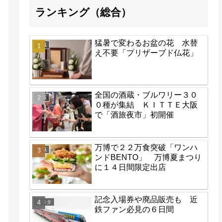
ランキング（総合）
猛暑で変わるお盆の花 水替
地域
え不要「プリザーブド仏花」
全国の酒蔵・ブルワリー３０
地域
０種が集結 ＫＩＴＴＥ大阪
で「酒旅夜市」初開催
万博で２２万食突破「ワンハ
地域
ンドBENTO」 万博夏まつり
に１４日間限定出店
記念入場券や廃品販売も 近
街ネタ
鉄ファン必見の６日間