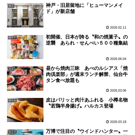
神戸・旧居留地に「ヒューマンメイ
経済
ド」が新店舗
2026.02.11
初開催、日本が誇る〝和の焼菓子〟の
街ネタ
逆襲 あられ・せんべい５００種集結
2026.06.04
昼から焼肉三昧 あべのルシアス「焼
地域
肉倶楽部」が週末ランチ解禁、仙台牛
タン食べ放題も
2026.03.06
皮はパリッと肉汁あふれる 小樽名物
街ネタ
〝若鶏半身揚げ〟ハルカス登場
2026.03.18
万博で注目の〝ウインドハンター〟一
街ネタ