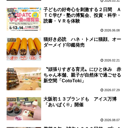
2026.03.31
子どもの好奇心を刺激する２日間 Ａ
地域
ＴＣ学び・塾の博覧会、投資・科学・
読書・ＶＲを体験
2026.06.08
猫好き必読 ハネ・トメに猫顔、オー
街ネタ
ダーメイド印鑑発売
2026.02.21
〝頑張りすぎる育児〟にひと休み 赤
地域
ちゃん本舗、親子が自然体で過ごせる
新空間「CotoToki」
2026.07.29
大阪初１３ブランドも アイス万博
街ネタ
「あいぱく®」開催
2026.08.07