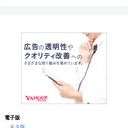
電子版
キタ版