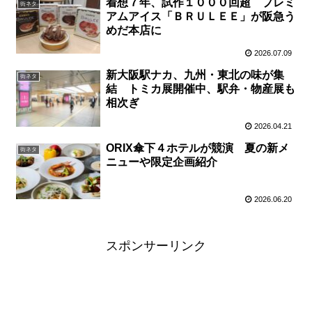
着想７年、試作１０００回超 プレミ
街ネタ
アムアイス「ＢＲＵＬＥＥ」が阪急う
めだ本店に
2026.07.09
新大阪駅ナカ、九州・東北の味が集
街ネタ
結 トミカ展開催中、駅弁・物産展も
相次ぎ
2026.04.21
ORIX傘下４ホテルが競演 夏の新メ
街ネタ
ニューや限定企画紹介
2026.06.20
スポンサーリンク