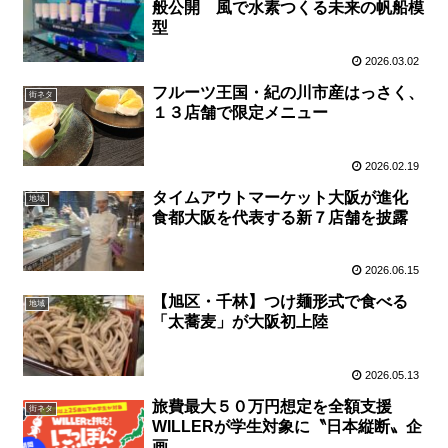
般公開 風で水素つくる未来の帆船模
型
2026.03.02
フルーツ王国・紀の川市産はっさく、
街ネタ
１３店舗で限定メニュー
2026.02.19
タイムアウトマーケット大阪が進化
地域
食都大阪を代表する新７店舗を披露
2026.06.15
【旭区・千林】つけ麺形式で食べる
地域
「太蕎麦」が大阪初上陸
2026.05.13
旅費最大５０万円想定を全額支援
街ネタ
WILLERが学生対象に〝日本縦断〟企
画