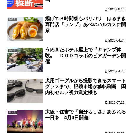
2026.06.19
揚げて８時間後もパリパリ はるまき
街ネタ
専門店「ランプ」あべのハルカスに開
業
2026.04.24
うめきたホテル屋上で〝キャンプ体
街ネタ
験〟 ＤＯＤコラボのビアガーデン開
催
2026.04.20
犬用ゴーグルから撮影できるスマート
街ネタ
グラスまで、眼鏡市場が移転刷新 国
内初セルフ視力測定機も
2026.07.11
大阪・住吉で「自分らしさ」あふれる
街ネタ
一日を 4月4日開催