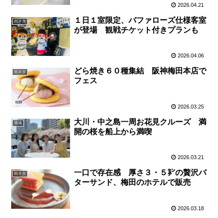
2026.04.21
１日１室限定、バファローズ仕様客室
街ネタ
が登場 観戦チケット付きプランも
2026.04.06
どら焼き６０種集結 阪神梅田本店で
街ネタ
フェス
2026.03.25
大川・中之島一周お花見クルーズ 満
地域
開の桜を船上から満喫
2026.03.21
一口で存在感 厚さ３・５㌢の贅沢バ
街ネタ
ターサンド、梅田のホテルで販売
2026.03.18