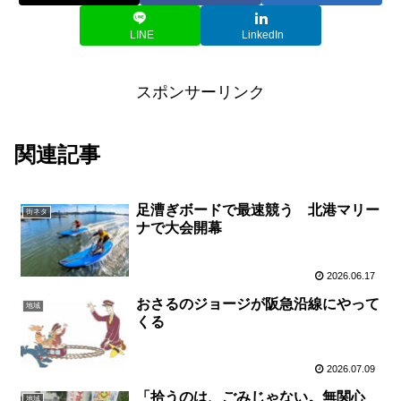
LINE
LinkedIn
スポンサーリンク
関連記事
足漕ぎボードで最速競う 北港マリー
街ネタ
ナで大会開幕
2026.06.17
おさるのジョージが阪急沿線にやって
地域
くる
2026.07.09
「拾うのは、ごみじゃない。無関心
地域