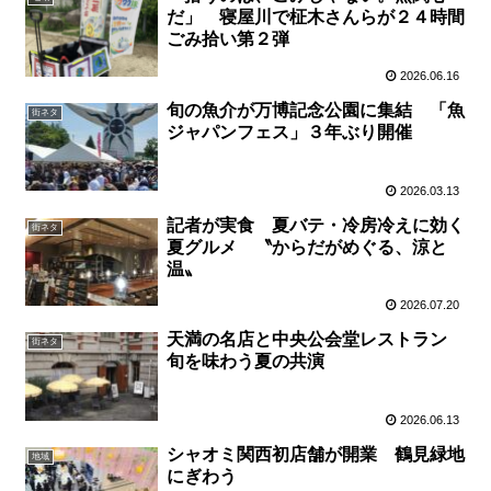
だ」 寝屋川で柾木さんらが２４時間
ごみ拾い第２弾
2026.06.16
旬の魚介が万博記念公園に集結 「魚
街ネタ
ジャパンフェス」３年ぶり開催
2026.03.13
記者が実食 夏バテ・冷房冷えに効く
街ネタ
夏グルメ 〝からだがめぐる、涼と
温〟
2026.07.20
天満の名店と中央公会堂レストラン
街ネタ
旬を味わう夏の共演
2026.06.13
シャオミ関西初店舗が開業 鶴見緑地
地域
にぎわう