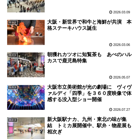
2026.03.09
大阪・新世界で和牛と海鮮が共演 本
街ネタ
格ステーキハウス誕生
2026.03.06
朝獲れカツオに知覧茶も あべのハル
街ネタ
カスで鹿児島特集
2026.05.07
大阪市立美術館が光の劇場に ヴィヴ
街ネタ
ァルディ「四季」を３６０度映像で体
感する没入型ショー開催
2026.07.27
新大阪駅ナカ、九州・東北の味が集
街ネタ
結 トミカ展開催中、駅弁・物産展も
相次ぎ