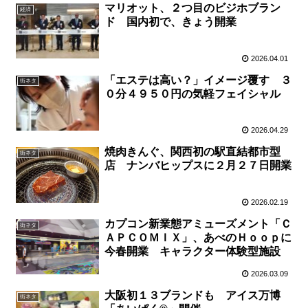
マリオット、２つ目のビジホブラン
経済
ド 国内初で、きょう開業
2026.04.01
「エステは高い？」イメージ覆す ３
街ネタ
０分４９５０円の気軽フェイシャル
2026.04.29
焼肉きんぐ、関西初の駅直結都市型
街ネタ
店 ナンバヒップスに２月２７日開業
2026.02.19
カプコン新業態アミューズメント「Ｃ
街ネタ
ＡＰＣＯＭＩＸ」、あべのＨｏｏｐに
今春開業 キャラクター体験型施設
2026.03.09
大阪初１３ブランドも アイス万博
街ネタ