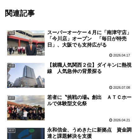
関連記事
スーパーオーケー４月に「南津守店」
地域
「今川店」オープン 「毎日が特売
日」、大阪でも支持広がる
2026.04.17
【就職人気関西２位】ダイキンに熱視
経済
線 人気急伸の背景探る
2026.07.08
若者に〝挑戦の場〟創出 ＡＴＣホー
経済
ルで体験型文化祭
2026.04.21
永和信金、うめきたに新拠点 資金調
経済
達と課題解決を支援