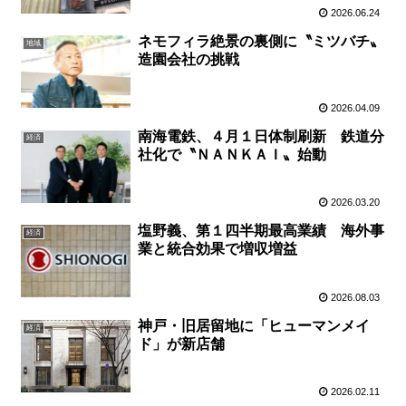
2026.06.24
ネモフィラ絶景の裏側に〝ミツバチ〟
地域
造園会社の挑戦
2026.04.09
南海電鉄、４月１日体制刷新 鉄道分
経済
社化で〝ＮＡＮＫＡＩ〟始動
2026.03.20
塩野義、第１四半期最高業績 海外事
経済
業と統合効果で増収増益
2026.08.03
神戸・旧居留地に「ヒューマンメイ
経済
ド」が新店舗
2026.02.11