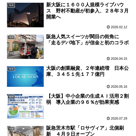
新大阪に１６００人規模ライブハウ
地域
ス 野村不動産が初参入、２８年３月
開業へ
2026.02.12
阪急人気スイーツが関目の街角に
地域
「走るデパ地下」が信金と初のコラボ
2026.04.15
大阪の創業融資、２年連続増 日本公
地域
庫、３４５１先１７７億円
2026.05.16
【大阪】中小企業の生成ＡＩ活用２割
地域
弱 導入企業の９６％が効果実感
2026.07.29
阪急茨木市駅「ロサヴィア」北側刷
地域
新 ４月９日オープン