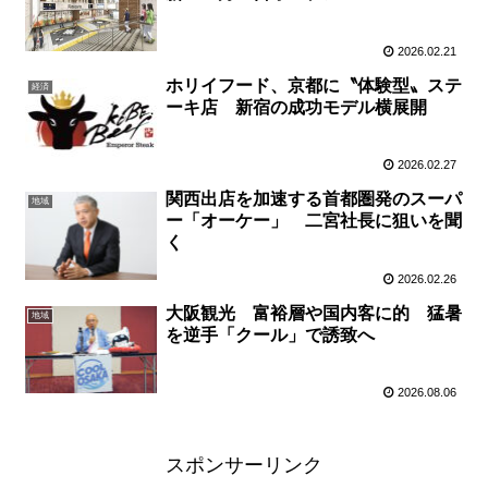
2026.02.21
ホリイフード、京都に〝体験型〟ステ
経済
ーキ店 新宿の成功モデル横展開
2026.02.27
関西出店を加速する首都圏発のスーパ
地域
ー「オーケー」 二宮社長に狙いを聞
く
2026.02.26
大阪観光 富裕層や国内客に的 猛暑
地域
を逆手「クール」で誘致へ
2026.08.06
スポンサーリンク