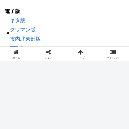
電子版
キタ版
タワマン版
×
市内北東部版
京阪版
おやこ新聞
ホーム
シェア
トップ
サイドバー
本サイトに掲載の記事・写真など一切の無断転載を禁じます。すべ
ての記事・写真の著作権は週刊大阪日日新聞社に帰属します。
著作物使用について
ネットワーク上の著作権について(日本新聞協
会)
ご意見・ご感想は住所、氏名を明記の上 weekly@nnn.co.jpまで
Copyright © 2022 週刊大阪日日新聞 All Rights Reserved.