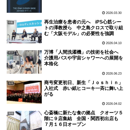
2026.03.30
再生治療を患者の元へ iPS心筋シー
特集
トの澤教授ら 中之島クロスで取り組
む「大阪モデル」の必要性を強調
2026.04.10
万博「人間洗濯機」の技術を社会へ
経済
介護用バスや宇宙シャワーへの展開を
本格化
2026.06.23
商号変更初日、新生「Ｊｏｓｈｉｎ」
地域
入社式 赤い紙ヒコーキ一斉に舞い上
がる
2026.04.02
心斎橋に新たな食の拠点 クオーツ５
地域
階に９店集結 全国・関西初出店も
７月１６日オープン