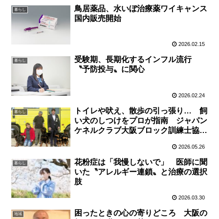
鳥居薬品、水いぼ治療薬ワイキャンス
暮らし
国内販売開始
2026.02.15
受験期、長期化するインフル流行
暮らし
〝予防投与〟に関心
2026.02.24
トイレや吠え、散歩の引っ張り… 飼
暮らし
い犬のしつけをプロが指南 ジャパン
ケネルクラブ大阪ブロック訓練士協議
会の小松隆樹さん
2026.05.26
花粉症は「我慢しないで」 医師に聞
暮らし
いた〝アレルギー連鎖〟と治療の選択
肢
2026.03.30
困ったときの心の寄りどころ 大阪の
地域