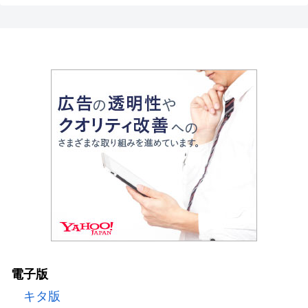
電子版
キタ版