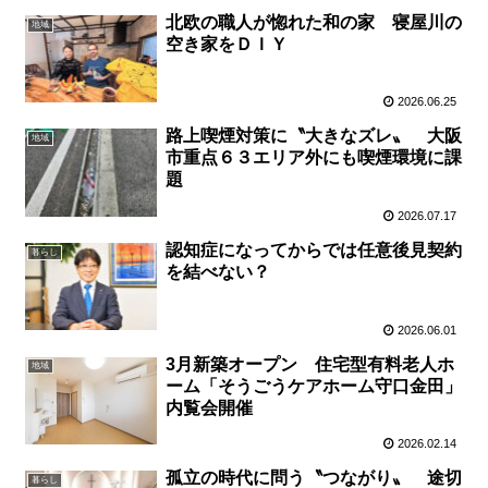
北欧の職人が惚れた和の家 寝屋川の
地域
空き家をＤＩＹ
2026.06.25
路上喫煙対策に〝大きなズレ〟 大阪
地域
市重点６３エリア外にも喫煙環境に課
題
2026.07.17
認知症になってからでは任意後見契約
暮らし
を結べない？
2026.06.01
3月新築オープン 住宅型有料老人ホ
地域
ーム「そうごうケアホーム守口金田」
内覧会開催
2026.02.14
孤立の時代に問う〝つながり〟 途切
暮らし