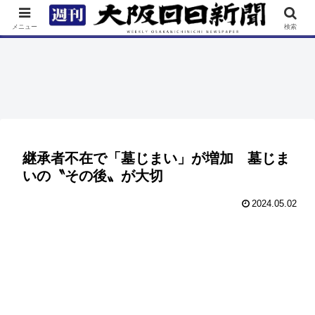
TOP
特集
ニュース
連載
街ネタ
イベント
メニュー
検索
継承者不在で「墓じまい」が増加 墓じま
いの〝その後〟が大切
2024.05.02