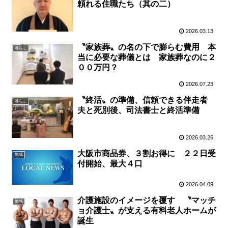
頼れる住職たち（其の二）
2026.03.13
〝家族葬〟の名の下で膨らむ費用 本
暮らし
当に必要な葬儀とは 家族葬なのに２
００万円？
2026.07.23
〝終活〟の準備、信頼できる伴走者
暮らし
夫と死別後、司法書士と終活準備
2026.03.26
大阪市商品券、３割お得に ２２日受
地域
付開始、最大４口
2026.04.09
介護施設のイメージを覆す 〝マッチ
地域
ョ介護士〟が支える有料老人ホームが
誕生