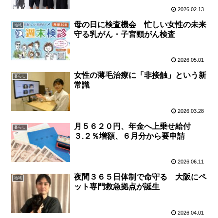
2026.02.13
母の日に検査機会 忙しい女性の未来
地域
守る乳がん・子宮頸がん検査
2026.05.01
女性の薄毛治療に「非接触」という新
暮らし
常識
2026.03.28
月５６２０円、年金へ上乗せ給付
暮らし
３.２％増額、６月分から要申請
2026.06.11
夜間３６５日体制で命守る 大阪にペ
地域
ット専門救急拠点が誕生
2026.04.01