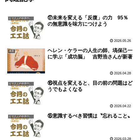
⑰未来を変える「反復」の力 95％
ヒロさんの今月の一言
の無意識を味方につけよう
2026.05.26
ヘレン・ケラーの人生の師、塙保己一
教育
に学ぶ「成功脳」 吉野浩さんが新著
2026.04.28
⑯視点を変えると、目の前の問題はど
ヒロさんの今月の一言
うでもよくなる
2026.04.22
⑮意識するべき習慣は〝忘れること〟
ヒロさんの今月の一言
2026.03.28