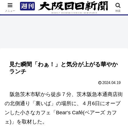
TOP
特集
ニュース
連載
街ネタ
イベント
メニュー
検索
見た瞬間「わぁ！」と気分が上がる華やか
ランチ
2024.04.19
阪急茨木市駅から徒歩７分、茨木阪急本通商店街
の北側通り「裏いば」の場所に、４月6日にオープ
ンした小さなカフェ「Bear‘s Café(ベアーズ カフ
ェ)」を取材した。