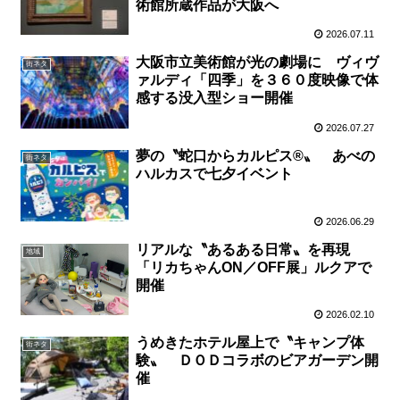
術館所蔵作品が大阪へ
2026.07.11
大阪市立美術館が光の劇場に ヴィヴ
街ネタ
ァルディ「四季」を３６０度映像で体
感する没入型ショー開催
2026.07.27
夢の〝蛇口からカルピス®〟 あべの
街ネタ
ハルカスで七夕イベント
2026.06.29
リアルな〝あるある日常〟を再現
地域
「リカちゃんON／OFF展」ルクアで
開催
2026.02.10
うめきたホテル屋上で〝キャンプ体
街ネタ
験〟 ＤＯＤコラボのビアガーデン開
催