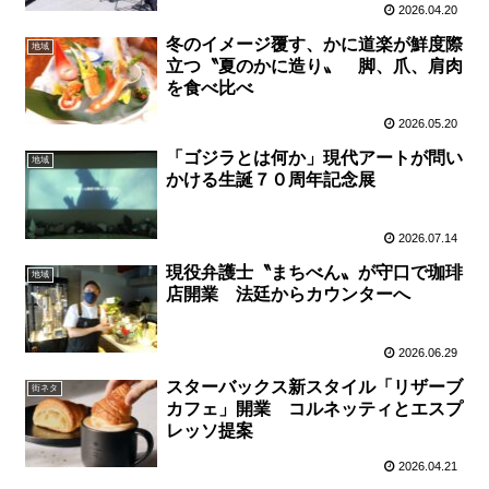
2026.04.20
冬のイメージ覆す、かに道楽が鮮度際
地域
立つ〝夏のかに造り〟 脚、爪、肩肉
を食べ比べ
2026.05.20
「ゴジラとは何か」現代アートが問い
地域
かける生誕７０周年記念展
2026.07.14
現役弁護士〝まちべん〟が守口で珈琲
地域
店開業 法廷からカウンターへ
2026.06.29
スターバックス新スタイル「リザーブ
街ネタ
カフェ」開業 コルネッティとエスプ
レッソ提案
2026.04.21