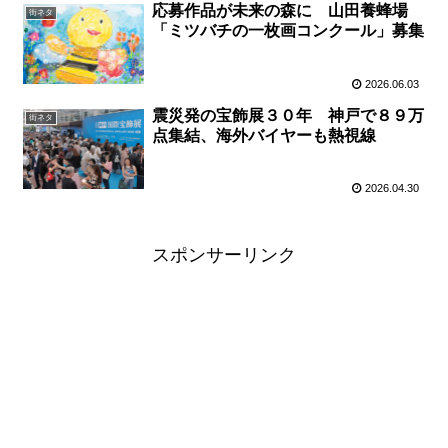
応募作品が未来の森に 山田養蜂場
街ネタ
「ミツバチの一枚画コンクール」募集
2026.06.03
震災発の宝飾展３０年 神戸で８９万
街ネタ
点集結、海外バイヤーも熱視線
2026.04.30
スポンサーリンク