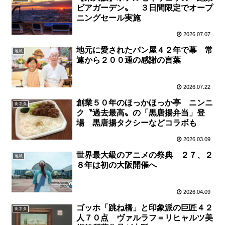
ビアガーデン〟 ３日間限定でオープ
ニングセール実施
2026.07.07
地元に愛されたパン屋４２年で幕 常
地域
連から２００通の感謝の言葉
2026.07.22
創業５０年のほっかほっか亭 ニンニ
街ネタ
ク〝過去最高〟の「黒唐揚弁当」登
場 黒唐揚タクシーなどコラボも
2026.03.09
世界最大級のアニメの祭典 ２７、２
地域
８年は初の大阪開催へ
2026.04.09
ゴッホ「跳ね橋」と印象派の巨匠４２
街ネタ
人７０点 ヴァルラフ＝リヒャルツ美