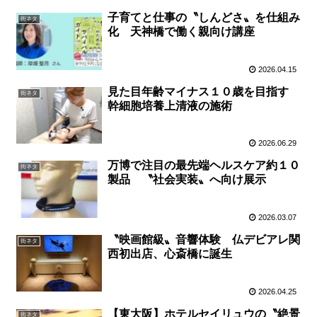
子育てと仕事の〝しんどさ〟を仕組み
街ネタ
化 天神橋で働く親向け講座
2026.04.15
見た目年齢マイナス１０歳を目指す
街ネタ
幹細胞培養上清液の施術
2026.06.29
万博で注目の最先端ヘルスケア約１０
街ネタ
製品 〝社会実装〟へ向け展示
2026.03.07
〝映画館級〟音響体験 仏デビアレ関
街ネタ
西初出店、心斎橋に誕生
2026.04.25
【東大阪】ホテルセイリュウの〝絶景
街ネタ