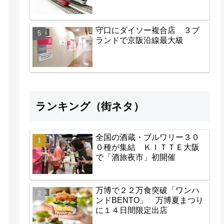
守口にダイソー複合店 ３ブ
地域
ランドで京阪沿線最大級
ランキング（街ネタ）
全国の酒蔵・ブルワリー３０
地域
０種が集結 ＫＩＴＴＥ大阪
で「酒旅夜市」初開催
万博で２２万食突破「ワンハ
地域
ンドBENTO」 万博夏まつり
に１４日間限定出店