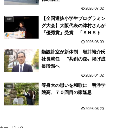
2026.07.02
【全国選抜小学生プログラミン
地域
グ大会】大阪代表の津村さんが
「優秀賞」受賞 「ＳＮＳトラ
ブル」が題材
2026.03.09
が
類設計室が新体制 岩井裕介氏
教育
価
社長就任 〝共創の森〟掲げ成
ト
長段階へ
2026.04.02
ー
等身大の思いを和歌に 明浄学
地域
を
院高、７０回目の家隆忌
2026.06.20
サーリンク