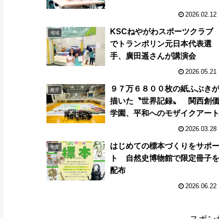
2026.02.12
KSCねやがわスポーツクラブ
地域
でトランポリン元日本代表選
手、廣田遥さんが講演会
2026.05.21
９７万６８００枚の紙ふぶき
教育
描いた〝世界記録〟 関西創
学園、平和へのモザイクアー
2026.03.28
はじめての標本づくりをサポ
教育
ト 自然史博物館で限定冊子
配布
2026.06.22
スポン