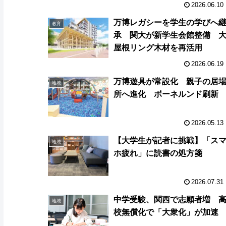
2026.06.10
万博レガシーを学生の学びへ
教育
承 関大が新学生会館整備 
屋根リング木材を再活用
2026.06.19
万博遊具が常設化 親子の居
地域
所へ進化 ボーネルンド刷新
2026.05.13
【大学生が記者に挑戦】「ス
地域
ホ疲れ」に読書の処方箋
2026.07.31
中学受験、関西で志願者増 
地域
校無償化で「大衆化」が加速