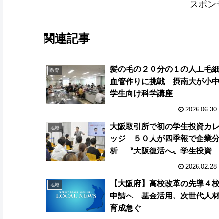
スポン
関連記事
髪の毛の２０分の１の人工毛
教育
血管作りに挑戦 摂南大が小
学生向け科学講座
2026.06.30
大阪取引所で初の学生投資カ
地域
ッジ ５０人が四季報で企業
析 〝大阪復活へ〟学生投資
合が意欲
2026.02.28
【大阪府】高校改革の先導４
地域
申請へ 基金活用、次世代人
育成急ぐ