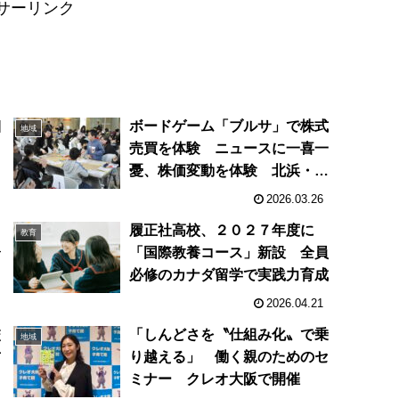
サーリンク
細
ボードゲーム「ブルサ」で株式
地域
中
売買を体験 ニュースに一喜一
憂、株価変動を体験 北浜・大
阪取引所
2026.03.26
レ
履正社高校、２０２７年度に
教育
分
「国際教養コース」新設 全員
連
必修のカナダ留学で実践力育成
2026.04.21
校
「しんどさを〝仕組み化〟で乗
地域
材
り越える」 働く親のためのセ
ミナー クレオ大阪で開催