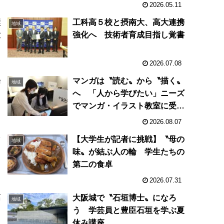
2026.05.11
継
工科高５校と摂南大、高大連携
地域
大
強化へ 技術者育成目指し覚書
2026.07.08
場
マンガは〝読む〟から〝描く〟
地域
へ 「人から学びたい」ニーズ
でマンガ・イラスト教室に受講
生広がる
2026.08.07
マ
【大学生が記者に挑戦】〝母の
地域
味〟が結ぶ人の輪 学生たちの
第二の食卓
2026.07.31
高
大阪城で〝石垣博士〟になろ
地域
う 学芸員と豊臣石垣を学ぶ夏
休み講座