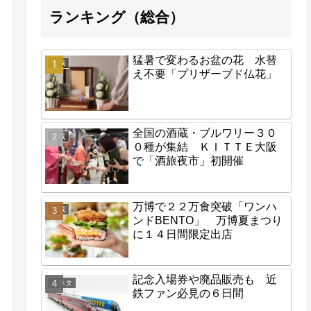
ランキング（総合）
猛暑で変わるお盆の花 水替
地域
え不要「プリザーブド仏花」
全国の酒蔵・ブルワリー３０
地域
０種が集結 ＫＩＴＴＥ大阪
で「酒旅夜市」初開催
万博で２２万食突破「ワンハ
地域
ンドBENTO」 万博夏まつり
に１４日間限定出店
記念入場券や廃品販売も 近
街ネタ
鉄ファン必見の６日間