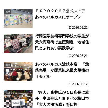
セ
ＥＸＰＯ２０２７公式ストア
地域
あべのハルカスにオープン
2026.05.22
行岡医学技術専門学校の学生が
地域
プ
天六商店街で血圧測定 地域住
民とふれあい実践学ぶ
2026.05.21
ち
あべのハルカス近鉄本店 「惣
地域
菜売場」が開業以来最大規模の
リモデル
2026.03.12
込
〝超人〟糸井氏が１日店長に就
地域
体
任 中田翔氏とヨドバシ梅田で
「大人の清潔感」を伝授