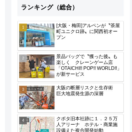
ランキング（総合）
[大阪・梅田]アルペンが〝茶屋
地域
町ユニクロ跡〟に関西初オー
プン
景品バッグで〝獲った後〟も
地域
楽しく クレーンゲーム店
「OTAICHI!! POP!! WORLD!!」
が新サービス
大阪の断層リスクと生存術
わかるニュース
巨大地震発生源の深層
クボタ旧本社跡に１．２５万
地域
人アリーナ ホテル・商業施
設備えた複合開発始動