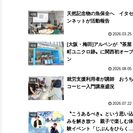
天然記念物の魚保全へ イタ
地域
ンネットが活動報告
2026.03.25
[大阪・梅田]アルペンが〝茶屋
地域
町ユニクロ跡〟に関西初オー
ン
2026.08.05
就労支援利用者が講師 おう
地域
コーヒー入門講座盛況
2026.07.22
〝こうあるべき〟という思い
地域
みを解き放つ 親子で楽しむ
験イベント「じぶんをひらく