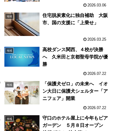
2026.03.06
住宅脱炭素化に独自補助 大阪
地域
ま
市、国の支援に「上乗せ」
2026.03.25
課
高校ダンス関西、４校が決勝
地域
リ
へ 久米田と京都聖母学院が優
勝
2026.07.22
守
「保護犬ゼロ」の未来へ イオ
地域
ン大日に保護犬シェルター「ア
ニフェア」開業
2026.07.22
入
守口のホテル屋上に今年もビア
地域
ン
ガーデン ５月８日オープン