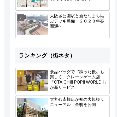
大阪城公園駅と新たなまち結
地域
ぶデッキ整備 ２０２８年春
開通へ
ランキング（街ネタ）
景品バッグで〝獲った後〟も
地域
楽しく クレーンゲーム店
「OTAICHI!! POP!! WORLD!!」
が新サービス
大丸心斎橋店が初の大規模リ
経済
ニューアル 全貌を公開