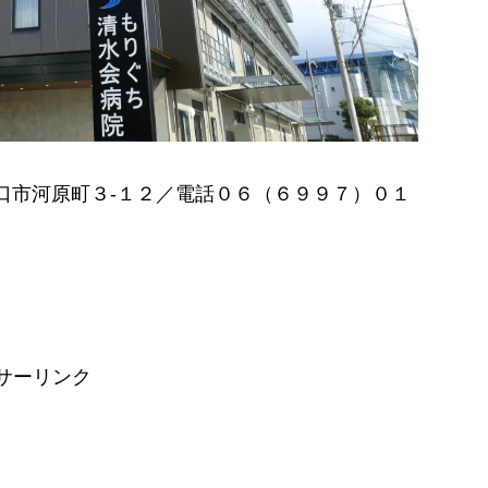
口市河原町３-１２／電話０６（６９９７）０１
サーリンク