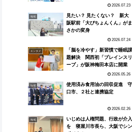
夏」
2026.07.23
見たい？ 見たくない？ 新大
地域
阪駅前「大ぴちょんくん」が
さかの変身
2026.07.24
「脳を冷やす」新習慣で睡眠
エンタメ
題解決 関西初「ブレインス
ープ」が阪神梅田本店に開業
2026.05.26
使用済み食用油の回収促進 
地域
口市、２社と連携協定
2026.02.26
いじめは人権問題、行政が介
地域
を 寝屋川市長ら、大阪でシ