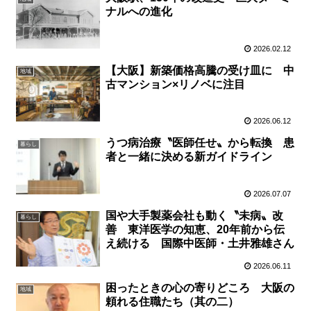
ナルへの進化
2026.02.12
【大阪】新築価格高騰の受け皿に 中
地域
古マンション×リノベに注目
2026.06.12
うつ病治療〝医師任せ〟から転換 患
暮らし
者と一緒に決める新ガイドライン
2026.07.07
国や大手製薬会社も動く〝未病〟改
暮らし
善 東洋医学の知恵、20年前から伝
え続ける 国際中医師・土井雅雄さん
2026.06.11
困ったときの心の寄りどころ 大阪の
地域
頼れる住職たち（其の二）