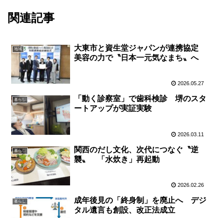
関連記事
大東市と資生堂ジャパンが連携協定
地域
美容の力で〝日本一元気なまち〟へ
2026.05.27
「動く診察室」で歯科検診 堺のスタ
暮らし
ートアップが実証実験
2026.03.11
関西のだし文化、次代につなぐ〝逆
暮らし
襲〟 「水炊き」再起動
2026.02.26
成年後見の「終身制」を廃止へ デジ
暮らし
タル遺言も創設、改正法成立