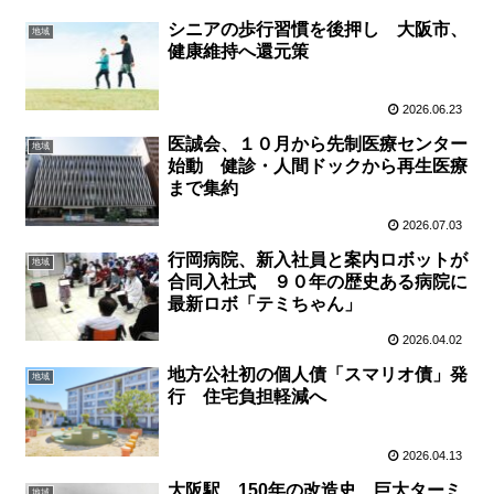
シニアの歩行習慣を後押し 大阪市、
地域
健康維持へ還元策
2026.06.23
医誠会、１０月から先制医療センター
地域
始動 健診・人間ドックから再生医療
まで集約
2026.07.03
行岡病院、新入社員と案内ロボットが
地域
合同入社式 ９０年の歴史ある病院に
最新ロボ「テミちゃん」
2026.04.02
地方公社初の個人債「スマリオ債」発
地域
行 住宅負担軽減へ
2026.04.13
大阪駅、150年の改造史 巨大ターミ
地域