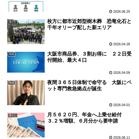
2026.06.25
枚方に都市近郊型樹木葬 恐竜化石と
暮らし
千年オリーブ配した新エリア
2026.04.28
大阪市商品券、３割お得に ２２日受
地域
付開始、最大４口
2026.04.09
夜間３６５日体制で命守る 大阪にペ
地域
ット専門救急拠点が誕生
2026.04.01
月５６２０円、年金へ上乗せ給付
暮らし
３.２％増額、６月分から要申請
2026.06.11