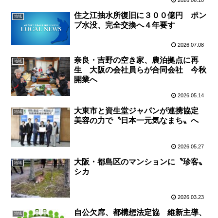
住之江抽水所復旧に３００億円 ポン
地域
プ水没、完全交換へ４年要す
2026.07.08
奈良・吉野の空き家、農泊拠点に再
地域
生 大阪の会社員らが合同会社 今秋
開業へ
2026.05.14
大東市と資生堂ジャパンが連携協定
地域
美容の力で〝日本一元気なまち〟へ
2026.05.27
大阪・都島区のマンションに〝珍客〟
地域
シカ
2026.03.23
自公欠席、都構想法定協 維新主導、
地域