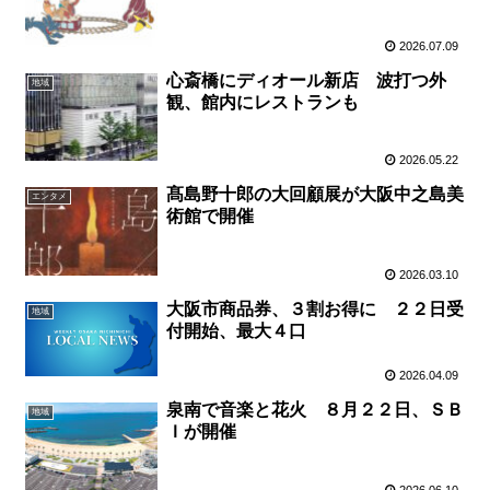
2026.07.09
心斎橋にディオール新店 波打つ外
地域
観、館内にレストランも
2026.05.22
髙島野十郎の大回顧展が大阪中之島美
エンタメ
術館で開催
2026.03.10
大阪市商品券、３割お得に ２２日受
地域
付開始、最大４口
2026.04.09
泉南で音楽と花火 ８月２２日、ＳＢ
地域
Ｉが開催
2026.06.10