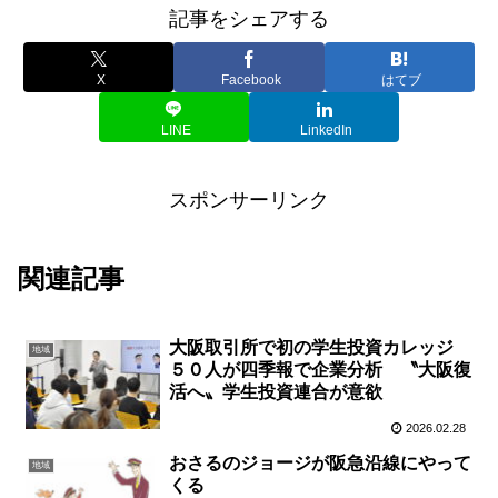
記事をシェアする
X
Facebook
はてブ
LINE
LinkedIn
スポンサーリンク
関連記事
大阪取引所で初の学生投資カレッジ
地域
５０人が四季報で企業分析 〝大阪復
活へ〟学生投資連合が意欲
2026.02.28
おさるのジョージが阪急沿線にやって
地域
くる