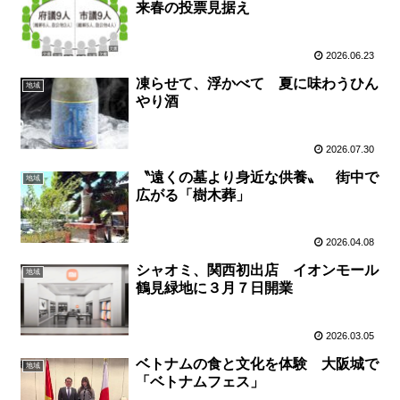
来春の投票見据え
2026.06.23
凍らせて、浮かべて 夏に味わうひん
地域
やり酒
2026.07.30
〝遠くの墓より身近な供養〟 街中で
地域
広がる「樹木葬」
2026.04.08
シャオミ、関西初出店 イオンモール
地域
鶴見緑地に３月７日開業
2026.03.05
ベトナムの食と文化を体験 大阪城で
地域
「ベトナムフェス」