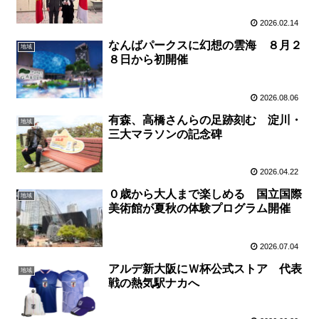
2026.02.14
なんばパークスに幻想の雲海 ８月２
地域
８日から初開催
2026.08.06
有森、高橋さんらの足跡刻む 淀川・
地域
三大マラソンの記念碑
2026.04.22
０歳から大人まで楽しめる 国立国際
地域
美術館が夏秋の体験プログラム開催
2026.07.04
アルデ新大阪にＷ杯公式ストア 代表
地域
戦の熱気駅ナカへ