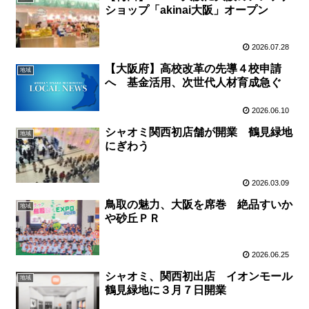
ショップ「akinai大阪」オープン
2026.07.28
【大阪府】高校改革の先導４校申請
地域
へ 基金活用、次世代人材育成急ぐ
2026.06.10
シャオミ関西初店舗が開業 鶴見緑地
地域
にぎわう
2026.03.09
鳥取の魅力、大阪を席巻 絶品すいか
地域
や砂丘ＰＲ
2026.06.25
シャオミ、関西初出店 イオンモール
地域
鶴見緑地に３月７日開業