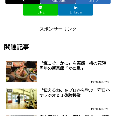
X
Facebook
はてブ
LINE
LinkedIn
スポンサーリンク
関連記事
〝夏こそ、かに〟を実感 梅の花50
地域
周年の新業態「かに重」
2026.07.23
〝伝える力〟をプロから学ぶ 守口小
地域
でラジオＤＪ体験授業
2026.07.21