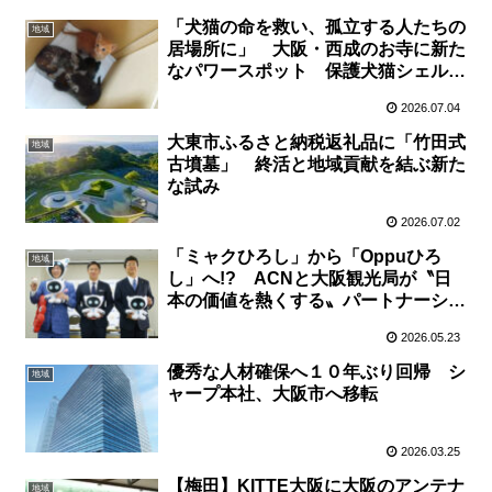
「犬猫の命を救い、孤立する人たちの
地域
居場所に」 大阪・西成のお寺に新た
なパワースポット 保護犬猫シェルタ
ー「スプーン」が今夏開設へ
2026.07.04
大東市ふるさと納税返礼品に「竹田式
地域
古墳墓」 終活と地域貢献を結ぶ新た
な試み
2026.07.02
「ミャクひろし」から「Oppuひろ
地域
し」へ!? ACNと大阪観光局が〝日
本の価値を熱くする〟パートナーシッ
プ 応援団長に斎藤佑樹さん
2026.05.23
優秀な人材確保へ１０年ぶり回帰 シ
地域
ャープ本社、大阪市へ移転
2026.03.25
【梅田】KITTE大阪に大阪のアンテナ
地域