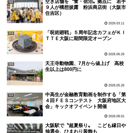
空き店舗を〝食・宿泊〟拠点に 若手
地域
９人が構想披露 粉浜商店街（大阪市
住吉区）
2026.03.11
「呪術廻戦」５周年記念カフェがＫＩ
地域
ＴＴＥ大阪に期間限定オープン
2026.06.26
天王寺動物園、7月から値上げ 高校
地域
生以上は800円に
2026.05.26
中高生が金融教育動画を制作する「第
地域
４回ＦＥＳコンテスト 大阪府地区大
会」キックオフイベント開催
2026.08.01
大阪駅で〝超夏祭り〟 こども縁日や
地域
抽選会、ひまわり装飾も