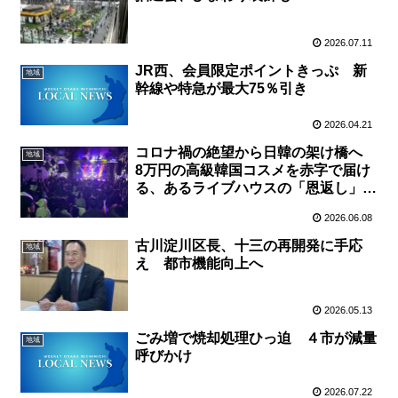
2026.07.11
JR西、会員限定ポイントきっぷ 新
地域
幹線や特急が最大75％引き
2026.04.21
コロナ禍の絶望から日韓の架け橋へ
地域
8万円の高級韓国コスメを赤字で届け
る、あるライブハウスの「恩返し」
【大阪・玉造】
2026.06.08
古川淀川区長、十三の再開発に手応
地域
え 都市機能向上へ
2026.05.13
ごみ増で焼却処理ひっ迫 ４市が減量
地域
呼びかけ
2026.07.22