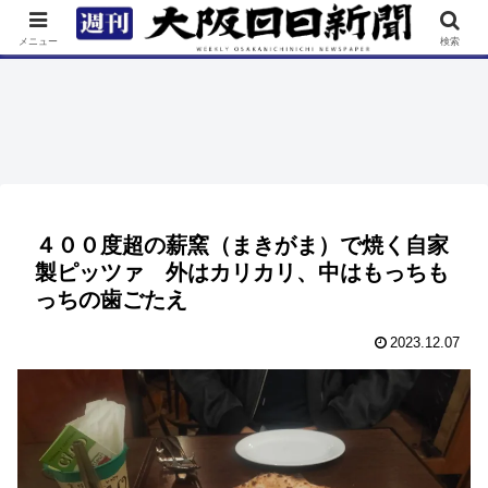
TOP
特集
ニュース
連載
街ネタ
イベント
メニュー
検索
４００度超の薪窯（まきがま）で焼く自家
製ピッツァ 外はカリカリ、中はもっちも
っちの歯ごたえ
2023.12.07