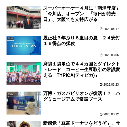
スーパーオーケー４月に「南津守店」
地域
「今川店」オープン 「毎日が特売
日」、大阪でも支持広がる
2026.04.17
履正社３年ぶり６度目の夏 ２４安打
地域
１６得点の猛攻
2026.08.06
麻袋１袋単位で４４カ国とダイレクト
地域
トレード コーヒー生豆取引の常識変
える「TYPICA(ティピカ)」
2026.03.23
万博・ガスパビリオンが復活！？ ハ
地域
グミュージアムで常設ブース
2026.03.12
新感覚「豆富ドーナツをどうぞ」、サ
地域