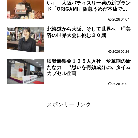
い」 大阪パティスリー発の新ブラン
ド「ORIGAMI」阪急うめだ本店で８
日〜７日間限定販売
2026.04.07
北海道から大阪、そして世界へ 理美
地域
容の世界大会に挑む２０歳
2026.06.24
塩野義製薬１２６人入社 変革期の新
地域
たな力 〝思いを有効成分に〟タイム
カプセル企画
2026.04.01
スポンサーリンク