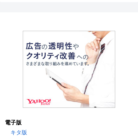
電子版
キタ版