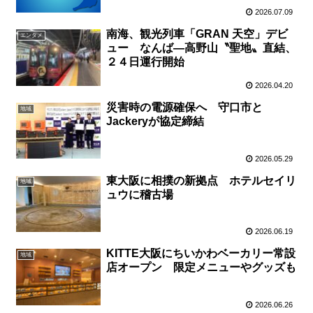
2026.07.09
南海、観光列車「GRAN 天空」デビ
エンタメ
ュー なんば―高野山〝聖地〟直結、
２４日運行開始
2026.04.20
災害時の電源確保へ 守口市と
地域
Jackeryが協定締結
2026.05.29
東大阪に相撲の新拠点 ホテルセイリ
地域
ュウに稽古場
2026.06.19
KITTE大阪にちいかわベーカリー常設
地域
店オープン 限定メニューやグッズも
2026.06.26