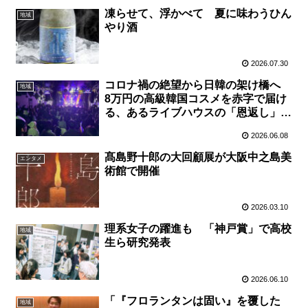
凍らせて、浮かべて 夏に味わうひん
地域
やり酒
2026.07.30
コロナ禍の絶望から日韓の架け橋へ
地域
8万円の高級韓国コスメを赤字で届け
る、あるライブハウスの「恩返し」
【大阪・玉造】
2026.06.08
髙島野十郎の大回顧展が大阪中之島美
エンタメ
術館で開催
2026.03.10
理系女子の躍進も 「神戸賞」で高校
地域
生ら研究発表
2026.06.10
「『フロランタンは固い』を覆した
地域