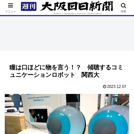
TOP
特集
ニュース
連載
街ネタ
イベント
メニュー
検索
瞳は口ほどに物を言う！？ 傾聴するコミ
ュニケーションロボット 関西大
2023.12.07