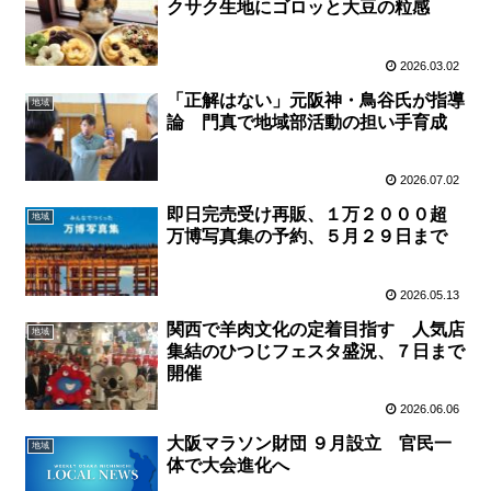
クサク生地にゴロッと大豆の粒感
2026.03.02
「正解はない」元阪神・鳥谷氏が指導
地域
論 門真で地域部活動の担い手育成
2026.07.02
即日完売受け再販、１万２０００超
地域
万博写真集の予約、５月２９日まで
2026.05.13
関西で羊肉文化の定着目指す 人気店
地域
集結のひつじフェスタ盛況、７日まで
開催
2026.06.06
大阪マラソン財団 ９月設立 官民一
地域
体で大会進化へ