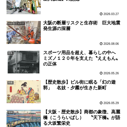
2026.03.27
大阪の断層リスクと生存術 巨大地震
わかるニュース
発生源の深層
2026.08.06
スポーツ用品を超え、暮らしの中へ
特集
ミズノ１２０年を支えた〝ええもん〟
の正体
2026.05.26
【歴史散歩】ビル街に眠る「幻の遊
特集
郭」 名妓・夕霧が生きた新町
2026.05.29
【大阪・歴史散歩】商都の象徴、高麗
地域
橋（こうらいばし） 〝天下橋〟が語
る大坂繁栄史