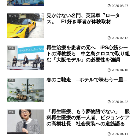
2026.03.27
見かけない名門、英国車〝ロータ
エンタメ
ス〟 F1好き筆者が体験取材
2026.02.12
再生治療を患者の元へ iPS心筋シー
特集
トの澤教授ら 中之島クロスで取り組
む「大阪モデル」の必要性を強調
2026.04.10
春のご馳走 ─ホテルで味わう一皿─
特集
2026.04.22
「再生医療、もう夢物語でない」 眼
特集
科再生医療の第一人者、ビジョンケア
の高橋社長 社会実装への道筋語る
2026.04.11