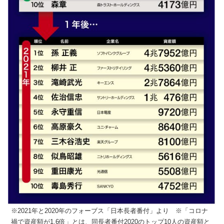
※2021年と2020年のフォーブス「日本長者番付」より ※「コロナ
禍で資産額が1.6倍」とは、同長者番付2020のトップ10人の資産額と