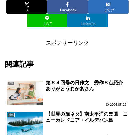
X
Facebook
はてブ
LINE
LinkedIn
スポンサーリンク
関連記事
第６４回母の日作文 秀作８点紹介
特集
ありがとうおかあさん
2026.05.02
【世界の旅ネタ】南太平洋の楽園 ニ
特集
ューカレドニア・イルデパン島