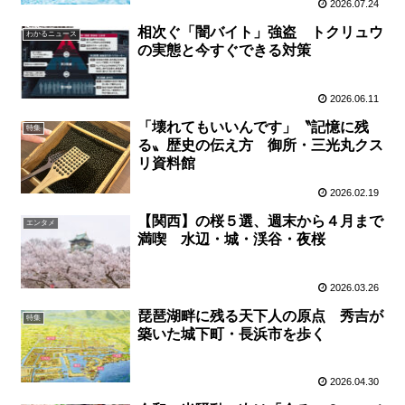
2026.07.24
相次ぐ「闇バイト」強盗 トクリュウ
わかるニュース
の実態と今すぐできる対策
2026.06.11
「壊れてもいいんです」〝記憶に残
特集
る〟歴史の伝え方 御所・三光丸クス
リ資料館
2026.02.19
【関西】の桜５選、週末から４月まで
エンタメ
満喫 水辺・城・渓谷・夜桜
2026.03.26
琵琶湖畔に残る天下人の原点 秀吉が
特集
築いた城下町・長浜市を歩く
2026.04.30