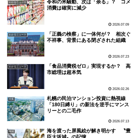
令和の米騒動、次は「余る」？ コメ
わかるニュース
消費は確実に減少
2026.07.09
「正義の検察」に一体何が？ 相次ぐ
わかるニュース
不祥事、背景にある閉ざされた組織
2026.07.23
「食品消費税ゼロ」実現するか？ 高
わかるニュース
市総理は超本気
2026.02.26
札幌の民泊マンション投資に熱視線
特集
「180日縛り」の新法を逆手にマンス
リーとの二毛作
2026.07.13
海を渡った屏風絵が解き明かす 〝豊
地域
臣大坂城〟の記憶