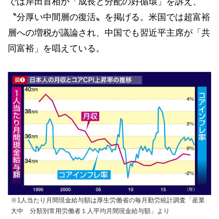
では岸田首相が「成長と分配の好循環」を訴え、
〝分厚い中間層の復活〟を掲げる。米国では超富裕
層への増税が議論され、中国でも習近平主席が「共
同富裕」を唱えている。
※1人当たり月間現金給与額は厚生労働省の毎月勤労統計調査「産業
大中 分類別常用労働者１人平均月間現金給与額」より