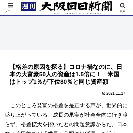
TOP
特集
ニュース
連載
街ネタ
イベント
メニュー
検索
【格差の原因を探る】コロナ禍なのに、日
本の大富豪50人の資産は1.5倍に！ 米国
はトップ1％が下位80％と同じ資産額
2021.11.17
このところ貧富の格差を是正する声が、世界的に
盛り上がっている。成長の果実が社会全体に行き渡
らず、格差拡大を招いたとの問題意識からだ。日本