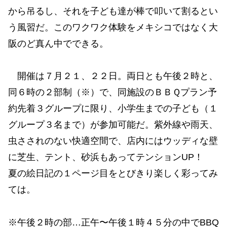
から吊るし、それを子ども達が棒で叩いて割るとい
う風習だ。このワクワク体験をメキシコではなく大
阪のど真ん中でできる。
開催は７月２１、２２日。両日とも午後２時と、
同６時の２部制（※）で、同施設のＢＢＱプラン予
約先着３グループに限り、小学生までの子ども（１
グループ３名まで）が参加可能だ。紫外線や雨天、
虫さされのない快適空間で、店内にはウッディな壁
に芝生、テント、砂浜もあってテンションUP！
夏の絵日記の１ページ目をとびきり楽しく彩ってみ
ては。
※午後２時の部…正午〜午後１時４５分の中でBBQ