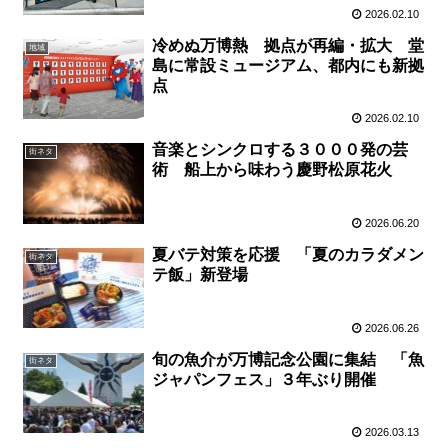
2026.02.10
冷めぬ万博熱 拠点が再編・拡大 堂
地域
島に常設ミュージアム、都内にも新拠
点
2026.02.10
音楽とシンクロする３０００発の芸
街ネタ
術 船上から味わう慶野松原花火
2026.06.20
夏バテ対策を応援 「夏のカラダメン
街ネタ
テ飯」新登場
2026.06.26
旬の魚介が万博記念公園に集結 「魚
街ネタ
ジャパンフェス」３年ぶり開催
2026.03.13