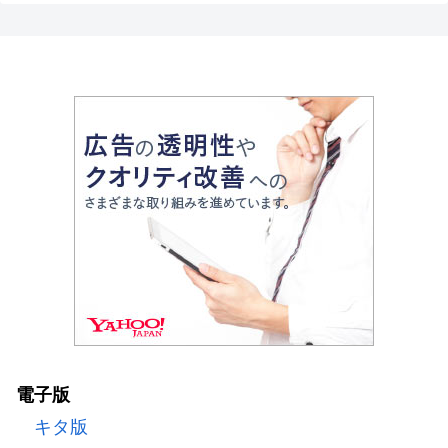
電子版
キタ版