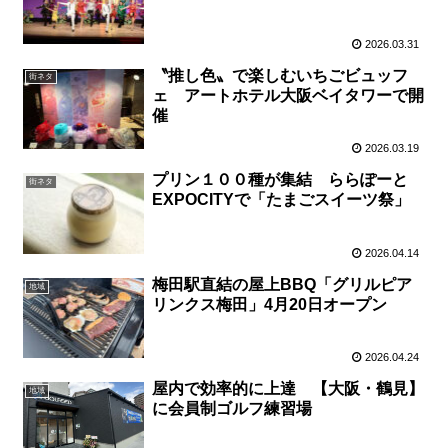
2026.03.31
〝推し色〟で楽しむいちごビュッフ
街ネタ
ェ アートホテル大阪ベイタワーで開
催
2026.03.19
プリン１００種が集結 ららぽーと
街ネタ
EXPOCITYで「たまごスイーツ祭」
2026.04.14
梅田駅直結の屋上BBQ「グリルピア
地域
リンクス梅田」4月20日オープン
2026.04.24
屋内で効率的に上達 【大阪・鶴見】
地域
に会員制ゴルフ練習場