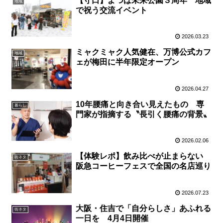
【守口】よつば未来公園３周年 地域
地域
で祝う交流イベント
2026.03.23
ミャクミャク人気健在、万博公式カフ
地域
ェが梅田に半年限定オープン
2026.04.27
10年腰痛と向き合い見えたもの 専
暮らし
門家が指摘する〝長引く腰痛の背景〟
2026.02.06
【体験レポ】飲み比べが止まらない
街ネタ
阪急コーヒーフェスで全国の名店巡り
2026.07.23
大阪・住吉で「自分らしさ」あふれる
街ネタ
一日を 4月4日開催