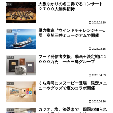
大阪ゆかりの名曲奏でるコンサート
地域
２７００人無料招待
2026.02.10
風力推進〝ウインドチャレンジャー〟
地域
展 商船三井ミュージアムで開催
2026.02.15
フード発信者支援、動画王決定戦に１
街ネタ
０００万円 一石三鳥グループ
2026.04.03
くら寿司にスヌーピー登場 限定メニ
街ネタ
ューやグッズで夏のコラボ開催
2026.06.26
カツオ、塩、漆器まで 四国の知られ
街ネタ