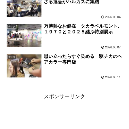
ざる逸品がハルカスに集結
2026.06.04
万博熱なお健在 タカラベルモント、
街ネタ
１９７０と２０２５結ぶ特別展示
2026.05.07
思い立ったらすぐ染める 駅チカのヘ
街ネタ
アカラー専門店
2026.05.11
スポンサーリンク