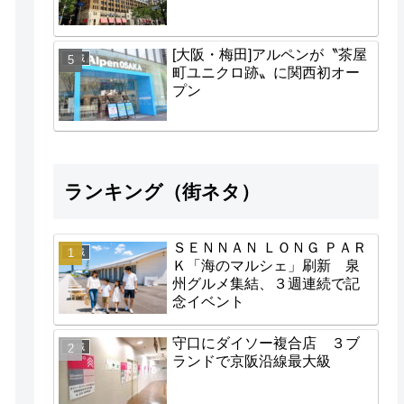
[大阪・梅田]アルペンが〝茶屋
地域
町ユニクロ跡〟に関西初オー
プン
ランキング（街ネタ）
ＳＥＮＮＡＮ ＬＯＮＧ ＰＡＲ
地域
Ｋ「海のマルシェ」刷新 泉
州グルメ集結、３週連続で記
念イベント
守口にダイソー複合店 ３ブ
地域
ランドで京阪沿線最大級