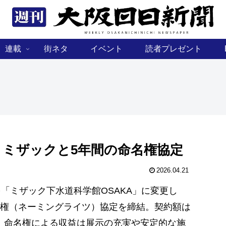
連載
街ネタ
イベント
読者プレゼント
 ミザックと5年間の命名権協定
2026.04.21
「ミザック下水道科学館OSAKA」に変更し
権（ネーミングライツ）協定を締結。契約額は
まで。命名権による収益は展示の充実や安定的な施