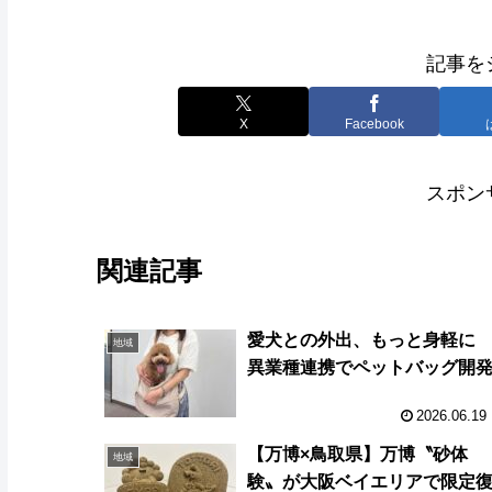
記事を
X
Facebook
スポン
関連記事
愛犬との外出、もっと身軽
地域
異業種連携でペットバッグ開
2026.06.19
【万博×鳥取県】万博〝砂体
地域
験〟が大阪ベイエリアで限定