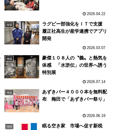
プ
ム
2026.04.22
ー
ラグビー部強化をＩＴで支援
地域
布
履正社高生が産学連携でアプリ
開発
2026.03.07
の
豪傑１０８人の〝義〟と熱気を
地域
催
体感 「水滸伝」の世界へ誘う
特別展
2026.07.14
入
あずきバー４０００本を無料配
地域
ン
布 梅田で「あずきバー祭り」
2026.06.19
ノ
眠る空き家 市場へ促す新税
地域