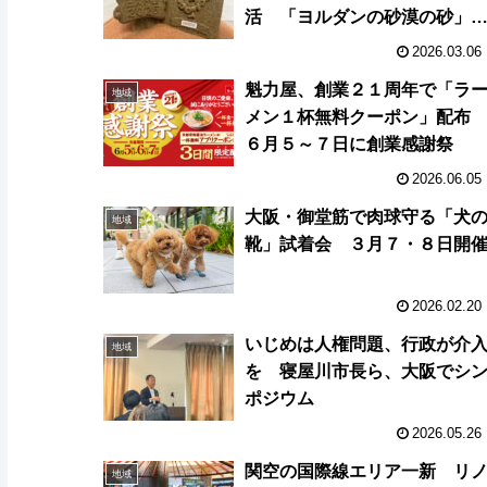
活 「ヨルダンの砂漠の砂」
レゼント企画や、宝探しゲー
2026.03.06
に県産品マルシェも
魁力屋、創業２１周年で「ラ
地域
メン１杯無料クーポン」配
６月５～７日に創業感謝祭
2026.06.05
大阪・御堂筋で肉球守る「犬
地域
靴」試着会 ３月７・８日開
2026.02.20
いじめは人権問題、行政が介
地域
を 寝屋川市長ら、大阪でシ
ポジウム
2026.05.26
関空の国際線エリア一新 リ
地域