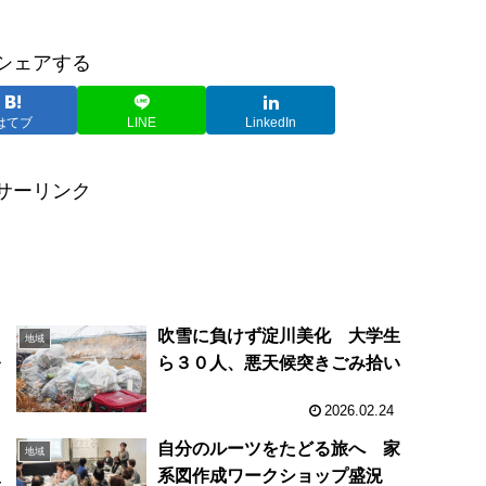
シェアする
はてブ
LINE
LinkedIn
サーリンク
に
吹雪に負けず淀川美化 大学生
地域
発
ら３０人、悪天候突きごみ拾い
2026.02.24
自分のルーツをたどる旅へ 家
地域
復
系図作成ワークショップ盛況