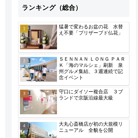
ランキング（総合）
猛暑で変わるお盆の花 水替
地域
え不要「プリザーブド仏花」
ＳＥＮＮＡＮ ＬＯＮＧ ＰＡＲ
地域
Ｋ「海のマルシェ」刷新 泉
州グルメ集結、３週連続で記
念イベント
守口にダイソー複合店 ３ブ
地域
ランドで京阪沿線最大級
大丸心斎橋店が初の大規模リ
経済
ニューアル 全貌を公開