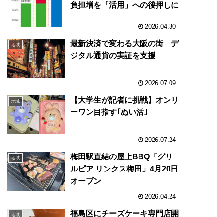
負担増を「活用」への後押しに
2026.04.30
何
最新決済で変わる大阪の街 デ
地域
ジタル通貨の実証を支援
発
2026.07.09
日
【大学生が記者に挑戦】オンリ
地域
、
ーワン目指す｢ぬい活｣
験
2026.07.24
設
梅田駅直結の屋上BBQ「グリ
地域
ルピア リンクス梅田」4月20日
オープン
2026.04.24
サ
福島区にチーズケーキ専門店開
地域