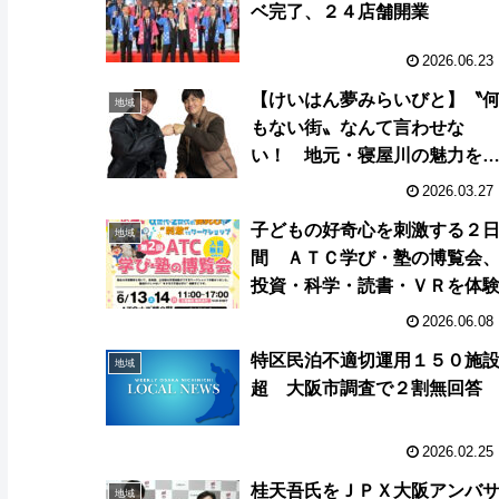
ベ完了、２４店舗開業
2026.06.23
【けいはん夢みらいびと】〝
地域
もない街〟なんて言わせな
い！ 地元・寝屋川の魅力を
信し続ける大学生
2026.03.27
子どもの好奇心を刺激する２
地域
間 ＡＴＣ学び・塾の博覧会
投資・科学・読書・ＶＲを体
2026.06.08
特区民泊不適切運用１５０施
地域
超 大阪市調査で２割無回答
2026.02.25
桂天吾氏をＪＰＸ大阪アンバ
地域