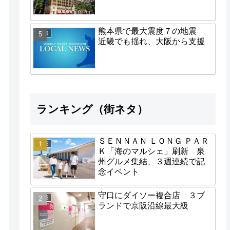
熊本県で最大震度７の地震
地域
近畿でも揺れ、大阪から支援
ランキング（街ネタ）
ＳＥＮＮＡＮ ＬＯＮＧ ＰＡＲ
地域
Ｋ「海のマルシェ」刷新 泉
州グルメ集結、３週連続で記
念イベント
守口にダイソー複合店 ３ブ
地域
ランドで京阪沿線最大級