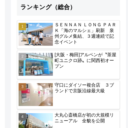
ランキング（総合）
ＳＥＮＮＡＮ ＬＯＮＧ ＰＡＲ
地域
Ｋ「海のマルシェ」刷新 泉
州グルメ集結、３週連続で記
念イベント
[大阪・梅田]アルペンが〝茶屋
地域
町ユニクロ跡〟に関西初オー
プン
守口にダイソー複合店 ３ブ
地域
ランドで京阪沿線最大級
大丸心斎橋店が初の大規模リ
経済
ニューアル 全貌を公開