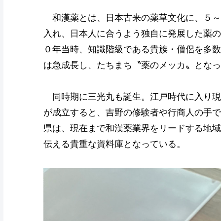
和漢薬とは、日本古来の薬草文化に、５～
入れ、日本人に合うよう独自に発展した薬の
０年当時、知識階級である貴族・僧侶を多数
は急成長し、たちまち〝薬のメッカ〟となっ
同時期に三光丸も誕生。江戸時代に入り現代
が成立すると、吉野の修験者や行商人の手で
県は、現在まで和漢薬業界をリードする地域
伝える貴重な資料庫となっている。