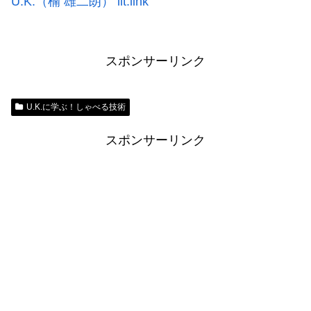
U.K.（楠 雄二朗） lit.link
スポンサーリンク
U.K.に学ぶ！しゃべる技術
スポンサーリンク