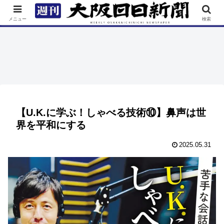
TOP
特集
ニュース
連載
街ネタ
イベント
メニュー
検索
【U.K.に学ぶ！しゃべる技術⑩】鼻声は世
界を平和にする
2025.05.31