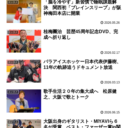
「脳を冷やす」新習慣で睡眠課題解
エンタメ
決 関西初「ブレインスリープ」が阪
神梅田本店に開業
2026.05.26
桂梅團治 芸歴45周年記念DVD、完
エンタメ
成へ折り返し
2026.02.17
パラアイスホッケー日本代表伊藤樹、
エンタメ
11年の軌跡追うドキュメント放送
2026.03.13
歌手生活２０年の集大成へ 松原健
エンタメ
之、大阪で歌とトーク
2026.06.15
大阪出身のギタリスト・MIYAVIら６
エンタメ
名が受賞 ベスト・ファーザー賞in関