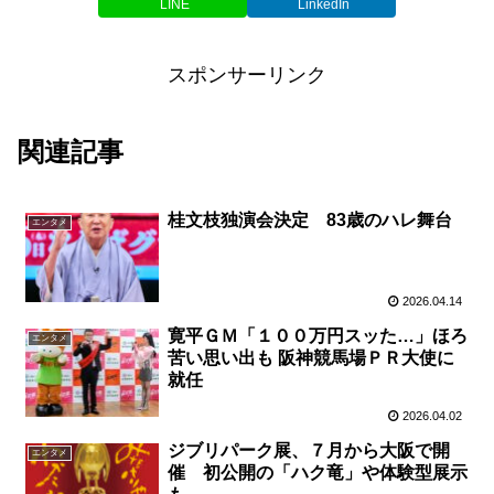
LINE
LinkedIn
スポンサーリンク
関連記事
桂文枝独演会決定 83歳のハレ舞台
エンタメ
2026.04.14
寛平ＧＭ「１００万円スッた…」ほろ
エンタメ
苦い思い出も 阪神競馬場ＰＲ大使に
就任
2026.04.02
ジブリパーク展、７月から大阪で開
エンタメ
催 初公開の「ハク竜」や体験型展示