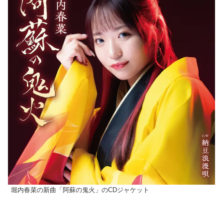
堀内春菜の新曲「阿蘇の鬼火」のCDジャケット