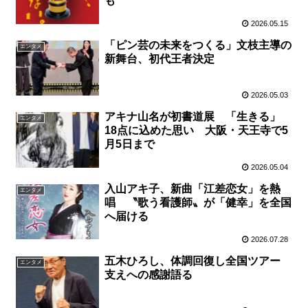
も
2026.05.15
「ピン芸の未来をつくる」文枝主導の
エンタメ
新舞台、初代王者決定
2026.05.03
アキナ山名が初書道展 「生きる」
エンタメ
18点に込めた思い 大阪・天王寺で5
月5日まで
2026.05.04
入山アキ子、新曲「江差恋女」を熱
エンタメ
唱 〝歌う看護師〟が「健幸」を全国
へ届ける
2026.07.28
五木ひろし、体調回復し全国ツアー
エンタメ
支えへの感謝語る