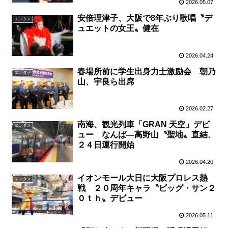
2026.05.07
安倍理津子、大阪で8年ぶり歌唱〝デ
エンタメ
ュエットの女王〟健在
2026.04.24
春場所前に学生出身力士激励会 朝乃
エンタメ
山、宇良ら出席
2026.02.27
南海、観光列車「GRAN 天空」デビ
エンタメ
ュー なんば―高野山〝聖地〟直結、
２４日運行開始
2026.04.20
イオンモール大日に大阪プロレス熱
エンタメ
戦 ２０周年キャラ〝ビッグ・サン２
０ｔｈ〟デビュー
2026.05.11