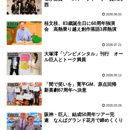
西
2026.06.02
桂文枝、83歳誕生日に60周年独演
エンタメ
会 高熱乗り越え創作落語3席熱演
2026.07.21
大塚澪「ゾンビメンタル」刊行 オー
エンタメ
ル巨人とトーク満員
2026.05.12
「間で笑いを」寛平GM、原点回帰
エンタメ
新喜劇67周年へ決意
2026.03.26
阪神・巨人、結成50周年ツアー完
エンタメ
遂 なんばグランド花月で締めくくり