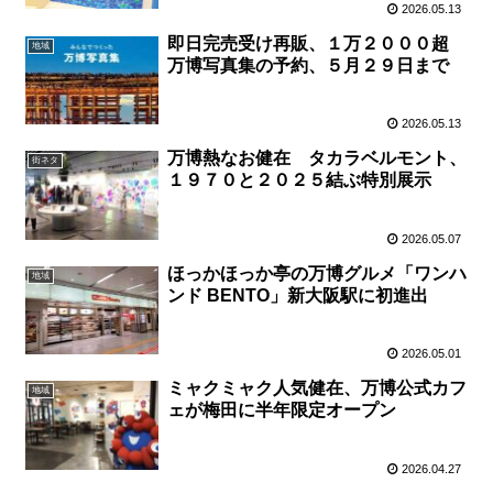
2026.05.13
即日完売受け再販、１万２０００超
地域
万博写真集の予約、５月２９日まで
2026.05.13
万博熱なお健在 タカラベルモント、
街ネタ
１９７０と２０２５結ぶ特別展示
2026.05.07
ほっかほっか亭の万博グルメ「ワンハ
地域
ンド BENTO」新大阪駅に初進出
2026.05.01
ミャクミャク人気健在、万博公式カフ
地域
ェが梅田に半年限定オープン
2026.04.27