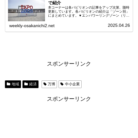
で紹介
本コーナーは各パビリオンの記事をアップ次第、随時
更新しています。各パビリオンの紹介は「ゾーン別」
にまとめています。▼エンパワーリングゾーン（リン
グ内・東側）マレーシア館関連記事へグルメへフィリ
ピン館関連記事へグルメへアイルランド館関連記事
2025.04.26
weekly-osakanichi2.net
へ...
スポンサーリンク
地域
経済
万博
中小企業
スポンサーリンク