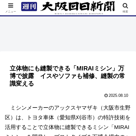
TOP
特集
ニュース
連載
街ネタ
イベント
メニュー
検索
立体物にも縫製できる「MIRAIミシン」万
博で披露 イスやソファも補修、縫製の常
識変える
2025.08.10
ミシンメーカーのアックスヤマザキ（大阪市生野
区）は、トヨタ車体（愛知県刈谷市）の特許技術を
活用することで立体物に縫製できるミシン「MIRAI