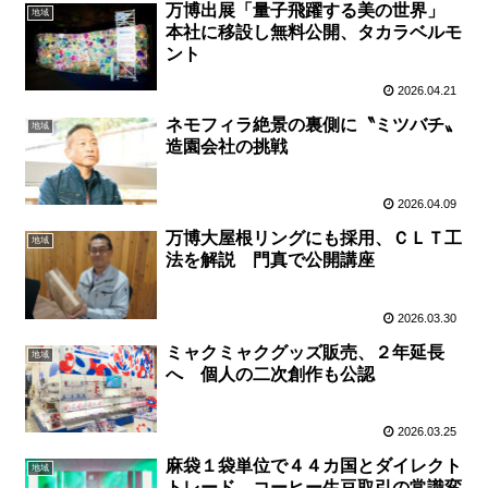
万博出展「量子飛躍する美の世界」
地域
本社に移設し無料公開、タカラベルモ
ント
2026.04.21
ネモフィラ絶景の裏側に〝ミツバチ〟
地域
造園会社の挑戦
2026.04.09
万博大屋根リングにも採用、ＣＬＴ工
地域
法を解説 門真で公開講座
2026.03.30
ミャクミャクグッズ販売、２年延長
地域
へ 個人の二次創作も公認
2026.03.25
麻袋１袋単位で４４カ国とダイレクト
地域
トレード コーヒー生豆取引の常識変