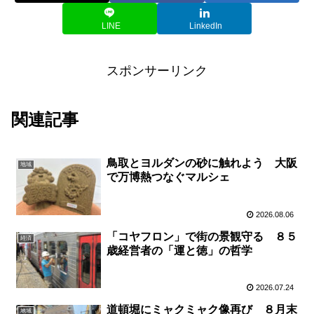
LINE
LinkedIn
スポンサーリンク
関連記事
鳥取とヨルダンの砂に触れよう 大阪
地域
で万博熱つなぐマルシェ
2026.08.06
「コヤフロン」で街の景観守る ８５
経済
歳経営者の「運と徳」の哲学
2026.07.24
道頓堀にミャクミャク像再び ８月末
地域