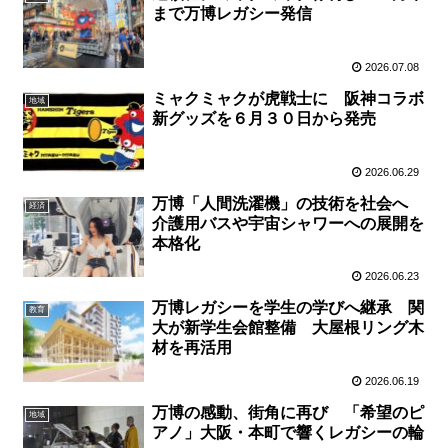
まで万博レガシー発信
2026.07.08
ミャクミャクが虎戦士に 阪神コラボ
地域
新グッズを６月３０日から発売
2026.06.29
万博「人間洗濯機」の技術を社会へ
経済
介護用バスや宇宙シャワーへの展開を
本格化
2026.06.23
万博レガシーを学生の学びへ継承 関
教育
大が新学生会館整備 大屋根リング木
材を再活用
2026.06.19
万博の感動、街角に再び 「希望のピ
地域
アノ」大阪・本町で響くレガシーの輪