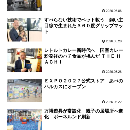
2026.06.06
すべらない技術でペット救う 飼い主
経済
目線で生まれた３６０度グリップマッ
ト
2026.05.28
レトルトカレー新時代へ 国産カレー
地域
粉発祥のハチ食品が挑んだ ＴＨＥ Ｈ
ＡＣＨＩ
2026.05.26
ＥＸＰＯ２０２７公式ストア あべの
地域
ハルカスにオープン
2026.05.22
万博遊具が常設化 親子の居場所へ進
地域
化 ボーネルンド刷新