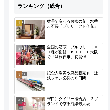
ランキング（総合）
猛暑で変わるお盆の花 水替
地域
え不要「プリザーブド仏花」
全国の酒蔵・ブルワリー３０
地域
０種が集結 ＫＩＴＴＥ大阪
で「酒旅夜市」初開催
記念入場券や廃品販売も 近
街ネタ
鉄ファン必見の６日間
守口にダイソー複合店 ３ブ
地域
ランドで京阪沿線最大級