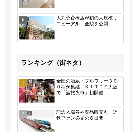
大丸心斎橋店が初の大規模リ
経済
ニューアル 全貌を公開
ランキング（街ネタ）
全国の酒蔵・ブルワリー３０
地域
０種が集結 ＫＩＴＴＥ大阪
で「酒旅夜市」初開催
記念入場券や廃品販売も 近
街ネタ
鉄ファン必見の６日間