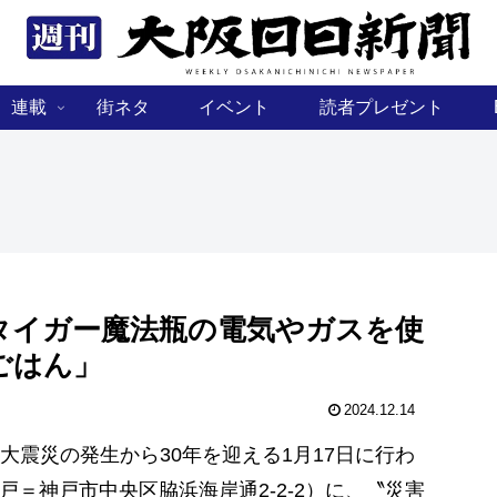
連載
街ネタ
イベント
読者プレゼント
タイガー魔法瓶の電気やガスを使
ごはん」
2024.12.14
震災の発生から30年を迎える1月17日に行わ
戸＝神戸市中央区脇浜海岸通2-2-2）に、〝災害