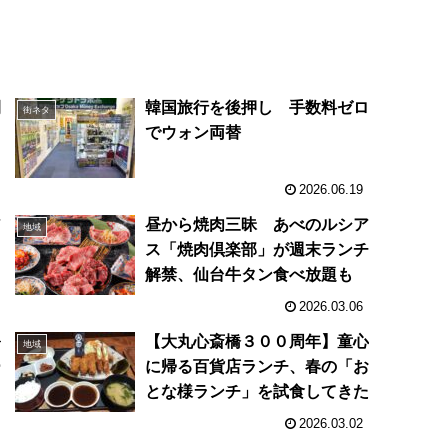
開
韓国旅行を後押し 手数料ゼロ
街ネタ
イ
でウォン両替
2026.06.19
ア
昼から焼肉三昧 あべのルシア
地域
と
ス「焼肉倶楽部」が週末ランチ
解禁、仙台牛タン食べ放題も
2026.03.06
公
【大丸心斎橋３００周年】童心
地域
ー
に帰る百貨店ランチ、春の「お
とな様ランチ」を試食してきた
2026.03.02