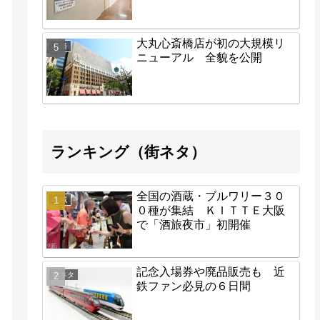
大丸心斎橋店が初の大規模リ
経済
ニューアル 全貌を公開
ランキング（街ネタ）
全国の酒蔵・ブルワリー３０
地域
０種が集結 ＫＩＴＴＥ大阪
で「酒旅夜市」初開催
記念入場券や廃品販売も 近
街ネタ
鉄ファン必見の６日間