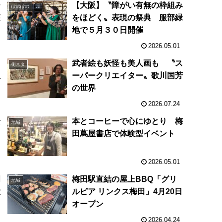
ひ
【大阪】〝障がい有無の枠組み
ぽのぽの
森
をほどく〟表現の祭典 服部緑
地で５月３０日開催
2026.05.01
３
武者絵も妖怪も美人画も 〝ス
街ネタ
生
ーパークリエイター〟歌川国芳
の世界
2026.07.24
景
本とコーヒーで心にゆとり 梅
地域
田蔦屋書店で体験型イベント
2026.05.01
門
梅田駅直結の屋上BBQ「グリ
地域
大
ルピア リンクス梅田」4月20日
オープン
2026.04.24