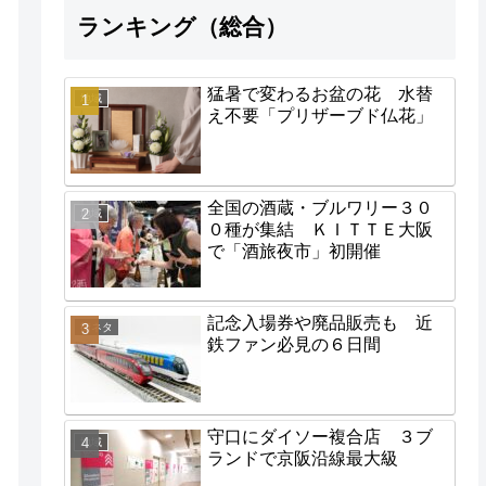
ランキング（総合）
猛暑で変わるお盆の花 水替
地域
え不要「プリザーブド仏花」
全国の酒蔵・ブルワリー３０
地域
０種が集結 ＫＩＴＴＥ大阪
で「酒旅夜市」初開催
記念入場券や廃品販売も 近
街ネタ
鉄ファン必見の６日間
守口にダイソー複合店 ３ブ
地域
ランドで京阪沿線最大級