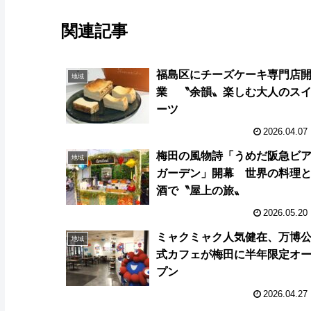
関連記事
福島区にチーズケーキ専門店
地域
業 〝余韻〟楽しむ大人のス
ーツ
2026.04.07
梅田の風物詩「うめだ阪急ビ
地域
ガーデン」開幕 世界の料理
酒で〝屋上の旅〟
2026.05.20
ミャクミャク人気健在、万博
地域
式カフェが梅田に半年限定オ
プン
2026.04.27