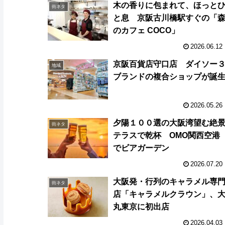
木の香りに包まれて、ほっと
街ネタ
と息 京阪古川橋駅すぐの「
のカフェ COCO」
2026.06.12
京阪百貨店守口店 ダイソー
地域
ブランドの複合ショップが誕
2026.05.26
夕陽１００選の大阪湾望む絶
街ネタ
テラスで乾杯 OMO関西空港
でビアガーデン
2026.07.20
大阪発・行列のキャラメル専
街ネタ
店「キャラメルクラウン」、
丸東京に初出店
2026.04.03