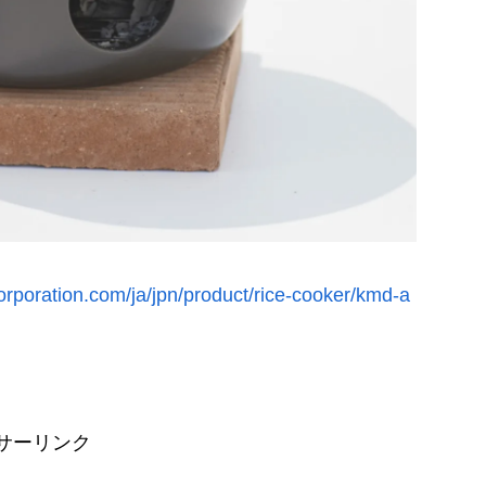
corporation.com/ja/jpn/product/rice-cooker/kmd-a
サーリンク