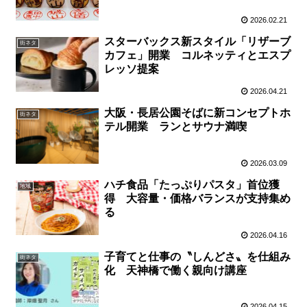
2026.02.21
スターバックス新スタイル「リザーブ
街ネタ
カフェ」開業 コルネッティとエスプ
レッソ提案
2026.04.21
大阪・長居公園そばに新コンセプトホ
街ネタ
テル開業 ランとサウナ満喫
2026.03.09
ハチ食品「たっぷりパスタ」首位獲
地域
得 大容量・価格バランスが支持集め
る
2026.04.16
子育てと仕事の〝しんどさ〟を仕組み
街ネタ
化 天神橋で働く親向け講座
2026.04.15