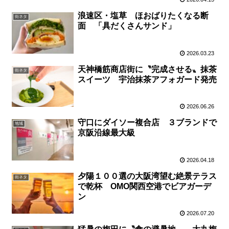
浪速区・塩草 ほおばりたくなる断
街ネタ
面 「具だくさんサンド」
2026.03.23
天神橋筋商店街に〝完成させる〟抹茶
街ネタ
スイーツ 宇治抹茶アフォガード発売
2026.06.26
守口にダイソー複合店 ３ブランドで
地域
京阪沿線最大級
2026.04.18
夕陽１００選の大阪湾望む絶景テラス
街ネタ
で乾杯 OMO関西空港でビアガーデ
ン
2026.07.20