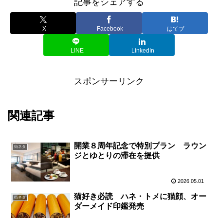
記事をシェアする
X
Facebook
はてブ
LINE
LinkedIn
スポンサーリンク
関連記事
開業８周年記念で特別プラン ラウン
街ネタ
ジとゆとりの滞在を提供
2026.05.01
猫好き必読 ハネ・トメに猫顔、オー
街ネタ
ダーメイド印鑑発売