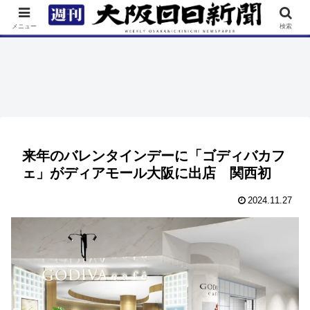
TOP
特集
ニュース
連載
街ネタ
イベント
メニュー
検索
来年のバレンタインデーに「ゴディバカフ
ェ」がディアモール大阪に出店 関西初
2024.11.27