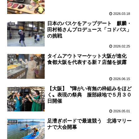
2026.03.18
日本のバスケをアップデート 麒麟・
地域
田村裕さんプロデュース「コドバス」
の挑戦
2026.02.25
タイムアウトマーケット大阪が進化
地域
食都大阪を代表する新７店舗を披露
2026.06.15
【大阪】〝障がい有無の枠組みをほど
ぽのぽの
く〟表現の祭典 服部緑地で５月３０
日開催
2026.05.01
足漕ぎボードで最速競う 北港マリー
街ネタ
ナで大会開幕