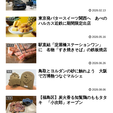
2026.02.13
東京発バタースイーツ関西へ あべの
街ネタ
ハルカス近鉄に期間限定出店
2026.05.16
駅直結「淀屋橋ステーションワン」
街ネタ
に 名物「すき焼きそば」の鉄板焼店
2026.06.26
鳥取とヨルダンの砂に触れよう 大阪
地域
で万博熱つなぐマルシェ
2026.08.06
【福島区】炭火香る知覧鶏のももタタ
地域
キ 「小次郎」オープン