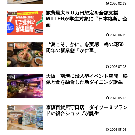
2026.02.19
旅費最大５０万円想定を全額支援
街ネタ
WILLERが学生対象に〝日本縦断〟企
画
2026.06.19
〝夏こそ、かに〟を実感 梅の花50
地域
周年の新業態「かに重」
2026.07.23
大阪・南港に没入型イベント空間 映
地域
像と食を融合した新ダイニング誕生
2026.05.13
京阪百貨店守口店 ダイソー３ブラン
地域
ドの複合ショップが誕生
2026.05.26