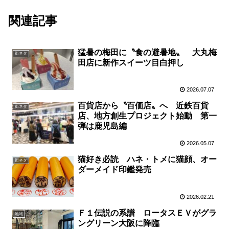
関連記事
猛暑の梅田に〝食の避暑地〟 大丸梅
街ネタ
田店に新作スイーツ目白押し
2026.07.07
百貨店から〝百価店〟へ 近鉄百貨
街ネタ
店、地方創生プロジェクト始動 第一
弾は鹿児島編
2026.05.07
猫好き必読 ハネ・トメに猫顔、オー
街ネタ
ダーメイド印鑑発売
2026.02.21
Ｆ１伝説の系譜 ロータスＥＶがグラ
地域
ングリーン大阪に降臨