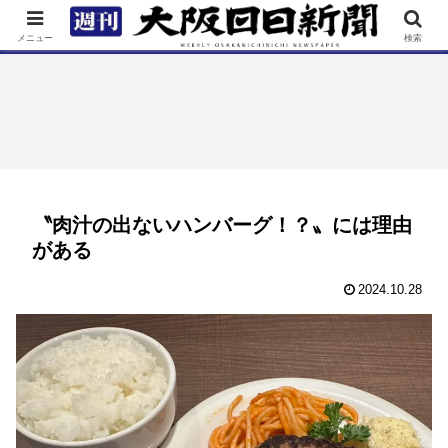
TOP
特集
ニュース
連載
街ネタ
イベント
メニュー
検索
〝肉汁の出ないハンバーグ！？〟には理由
がある
2024.10.28