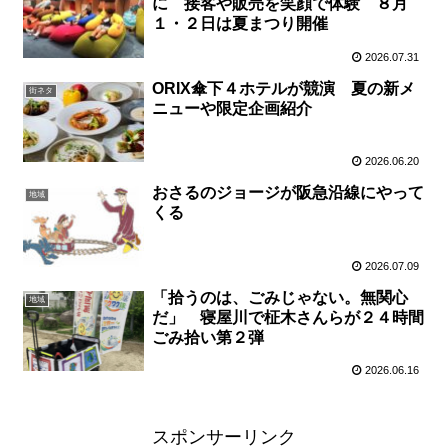
に 接客や販売を笑顔で体験 ８月
１・２日は夏まつり開催
2026.07.31
ORIX傘下４ホテルが競演 夏の新メ
街ネタ
ニューや限定企画紹介
2026.06.20
おさるのジョージが阪急沿線にやって
地域
くる
2026.07.09
「拾うのは、ごみじゃない。無関心
地域
だ」 寝屋川で柾木さんらが２４時間
ごみ拾い第２弾
2026.06.16
スポンサーリンク