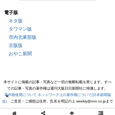
電子版
キタ版
タワマン版
市内北東部版
京阪版
おやこ新聞
本サイトに掲載の記事・写真など一切の無断転載を禁じます。すべ
ての記事・写真の著作権は週刊大阪日日新聞社に帰属します。
著作物使用について
ネットワーク上の著作権について(日本新聞協
×
会)
ご意見・ご感想は住所、氏名を明記の上 weekly@nnn.co.jpまで
Copyright © 2022 週刊大阪日日新聞 All Rights Reserved.