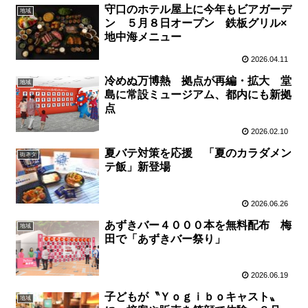
守口のホテル屋上に今年もビアガーデ
地域
ン ５月８日オープン 鉄板グリル×
地中海メニュー
2026.04.11
冷めぬ万博熱 拠点が再編・拡大 堂
地域
島に常設ミュージアム、都内にも新拠
点
2026.02.10
夏バテ対策を応援 「夏のカラダメン
街ネタ
テ飯」新登場
2026.06.26
あずきバー４０００本を無料配布 梅
地域
田で「あずきバー祭り」
2026.06.19
子どもが〝Ｙｏｇｉｂｏキャスト〟
地域