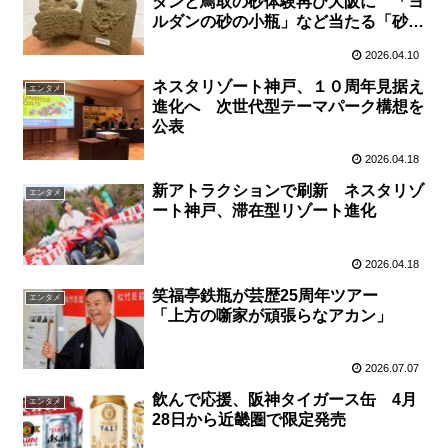
ダンと鳥取の砂体験再び大阪に 「ヨ
ルダンの砂の小瓶」など当たる「砂ガ
ラポン」も実施 ４月１９日、リーベ
2026.04.10
ルホテル大阪
ネスタリゾート神戸、１０周年見据え
エンタメ
進化へ 次世代型テーマパーク構想を
公表
2026.04.18
新アトラクションで刷新 ネスタリゾ
エンタメ
ート神戸、滞在型リゾート進化
2026.04.18
笑福亭鉄瓶が芸歴25周年ツアー
エンタメ
「上方の噺家が頑張らなアカン」
2026.07.07
飲んで応援、阪神タイガース缶 4月
エンタメ
28日から近畿圏で限定発売