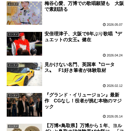
梅谷心愛、万博での歌唱願望も 大阪
エンタメ
で素顔語る
2026.05.07
安倍理津子、大阪で8年ぶり歌唱〝デ
エンタメ
ュエットの女王〟健在
2026.04.24
見かけない名門、英国車〝ロータ
エンタメ
ス〟 F1好き筆者が体験取材
2026.02.12
『グランド・イリュージョン』最新
エンタメ
作 CGなし！役者が挑む本物のマジ
ック
2026.05.14
【万博×鳥取県】万博から１年、ヨル
エンタメ