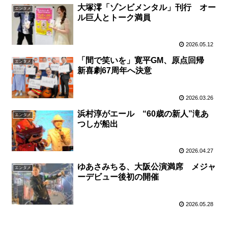
大塚澪「ゾンビメンタル」刊行 オー
エンタメ
ル巨人とトーク満員
2026.05.12
「間で笑いを」寛平GM、原点回帰
エンタメ
新喜劇67周年へ決意
2026.03.26
浜村淳がエール “60歳の新人”滝あ
エンタメ
つしが船出
2026.04.27
ゆあさみちる、大阪公演満席 メジャ
エンタメ
ーデビュー後初の開催
2026.05.28