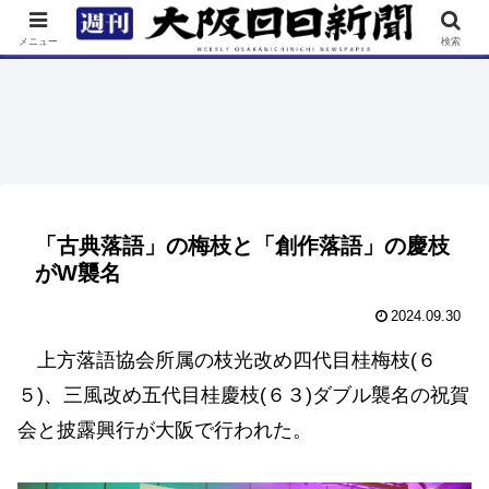
TOP
特集
ニュース
連載
街ネタ
イベント
メニュー
検索
「古典落語」の梅枝と「創作落語」の慶枝
がW襲名
2024.09.30
上方落語協会所属の枝光改め四代目桂梅枝(６
５)、三風改め五代目桂慶枝(６３)ダブル襲名の祝賀
会と披露興行が大阪で行われた。