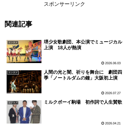
スポンサーリンク
関連記事
堺少女歌劇団、本公演でミュージカル
エンタメ
上演 18人が熱演
2026.06.03
人間の光と闇、祈りを舞台に 劇団四
エンタメ
季「ノートルダムの鐘」大阪初上演
2026.07.27
ミルクボーイ駒場 初作詞で人生賛歌
エンタメ
2026.04.21