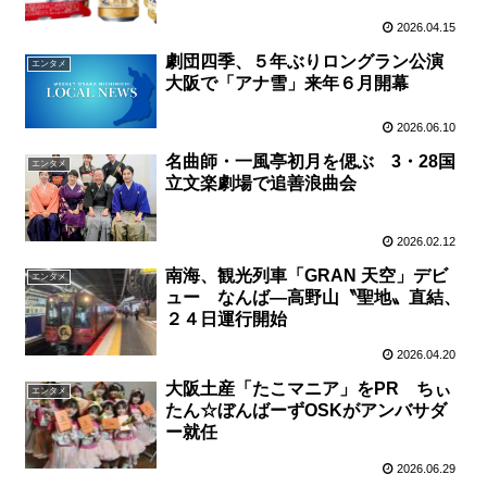
2026.04.15
劇団四季、５年ぶりロングラン公演
エンタメ
大阪で「アナ雪」来年６月開幕
2026.06.10
名曲師・一風亭初月を偲ぶ 3・28国
エンタメ
立文楽劇場で追善浪曲会
2026.02.12
南海、観光列車「GRAN 天空」デビ
エンタメ
ュー なんば―高野山〝聖地〟直結、
２４日運行開始
2026.04.20
大阪土産「たこマニア」をPR ちぃ
エンタメ
たん☆ぼんばーずOSKがアンバサダ
ー就任
2026.06.29