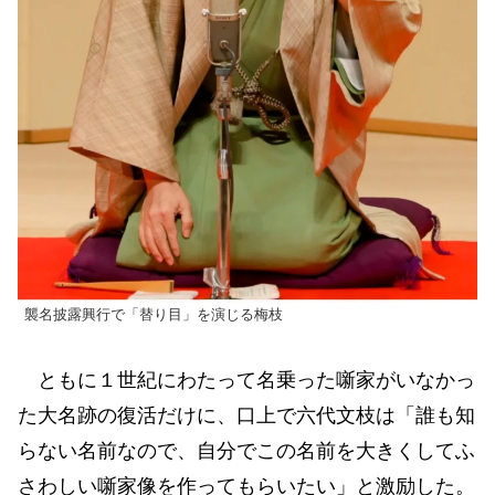
襲名披露興行で「替り目」を演じる梅枝
ともに１世紀にわたって名乗った噺家がいなかっ
た大名跡の復活だけに、口上で六代文枝は「誰も知
らない名前なので、自分でこの名前を大きくしてふ
さわしい噺家像を作ってもらいたい」と激励した。