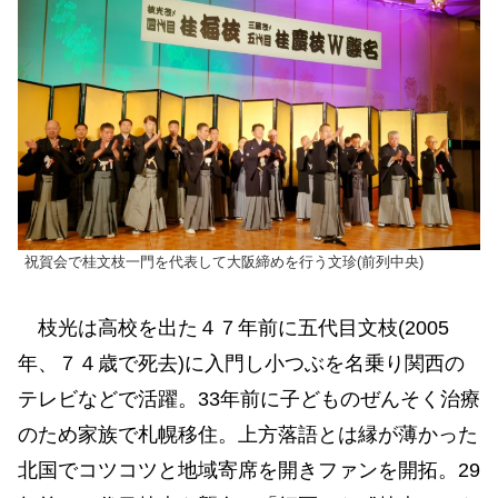
祝賀会で桂文枝一門を代表して大阪締めを行う文珍(前列中央)
枝光は高校を出た４７年前に五代目文枝(2005
年、７４歳で死去)に入門し小つぶを名乗り関西の
テレビなどで活躍。33年前に子どものぜんそく治療
のため家族で札幌移住。上方落語とは縁が薄かった
北国でコツコツと地域寄席を開きファンを開拓。29