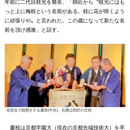
年前に二代目枝光を襲名、「師匠から〝枝光にはも
っと上に梅枝という名前がある。枝に花が咲くよう
に頑張りや〟と言われた。この歳になって新たな名
前を頂け感激」と話す。
祝賀会で鏡開きする慶枝(中央)、右隣は師匠の文枝
慶枝は京都学園大（現在の京都先端技術大）を卒