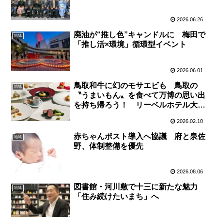
2026.06.26
廃油が“推し色”キャンドルに 梅田で
地域
「推し活×環境」循環型イベント
2026.06.01
鳥取和牛に幻のモサエビも 鳥取の
地域
〝うまいもん〟を食べて万博の思い出
を持ち帰ろう！ リーベルホテル大阪
で１４日、「鳥取フェア×〝とっとり
2026.02.10
サンドパビリオン〟オープン記念」ア
フター万博企画
赤ちゃんポスト導入へ協議 府と泉佐
地域
野、体制整備を優先
2026.08.06
図書館・河川敷で十三に新たな魅力
地域
「住み続けたいまち」へ