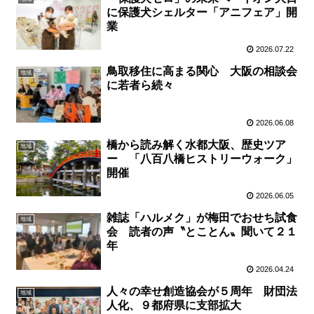
に保護犬シェルター「アニフェア」開
業
2026.07.22
鳥取移住に高まる関心 大阪の相談会
地域
に若者ら続々
2026.06.08
橋から読み解く水都大阪、歴史ツア
地域
ー 「八百八橋ヒストリーウォーク」
開催
2026.06.05
雑誌「ハルメク」が梅田でおせち試食
地域
会 読者の声〝とことん〟聞いて２１
年
2026.04.24
人々の幸せ創造協会が５周年 財団法
地域
人化、９都府県に支部拡大