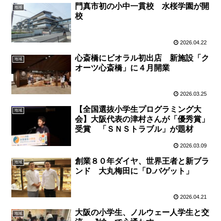
門真市初の小中一貫校 水桜学園が開
地域
校
2026.04.22
心斎橋にビオラル初出店 新施設「ク
地域
オーツ心斎橋」に４月開業
2026.03.25
【全国選抜小学生プログラミング大
地域
会】大阪代表の津村さんが「優秀賞」
受賞 「ＳＮＳトラブル」が題材
2026.03.09
創業８０年ダイヤ、世界王者と新ブラ
地域
ンド 大丸梅田に「D.バゲット」
2026.04.21
大阪の小学生、ノルウェー人学生と交
地域