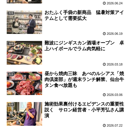
2026.06.24
おたふく手袋の新商品 猛暑対策アイ
地域
テムとして需要拡大
2026.06.19
難波にジンギスカン酒場オープン 卓
地域
上ハイボールでラム肉気軽に
2026.03.18
昼から焼肉三昧 あべのルシアス「焼
地域
肉倶楽部」が週末ランチ解禁、仙台牛
タン食べ放題も
2026.03.06
施術効果裏付けるエビデンスの重要性
地域
説く サロン経営者・小平芳弘さん講
演
2026.07.22