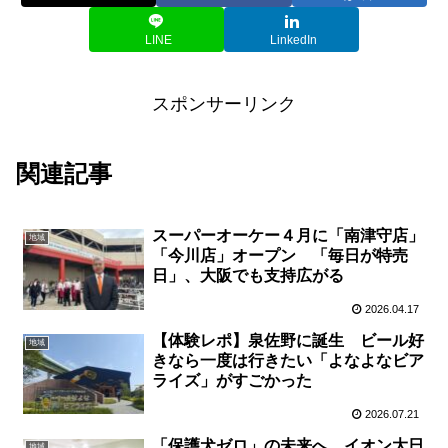
LINE
LinkedIn
スポンサーリンク
関連記事
スーパーオーケー４月に「南津守店」
地域
「今川店」オープン 「毎日が特売
日」、大阪でも支持広がる
2026.04.17
【体験レポ】泉佐野に誕生 ビール好
地域
きなら一度は行きたい「よなよなビア
ライズ」がすごかった
2026.07.21
「保護犬ゼロ」の未来へ イオン大日
地域