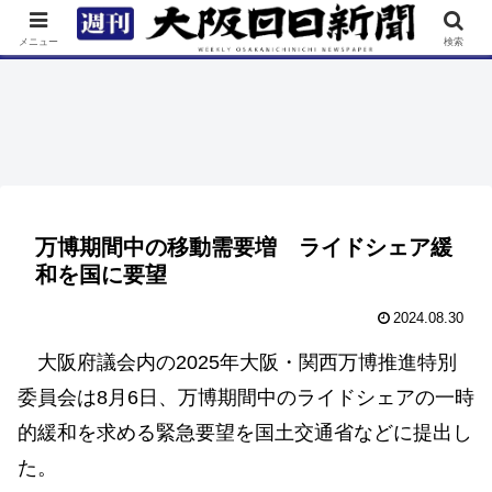
TOP
特集
ニュース
連載
街ネタ
イベント
メニュー
検索
万博期間中の移動需要増 ライドシェア緩
和を国に要望
2024.08.30
大阪府議会内の2025年大阪・関西万博推進特別
委員会は8月6日、万博期間中のライドシェアの一時
的緩和を求める緊急要望を国土交通省などに提出し
た。