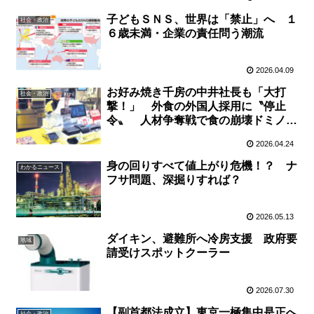
子どもＳＮＳ、世界は「禁止」へ １
社会・政治
６歳未満・企業の責任問う潮流
2026.04.09
お好み焼き千房の中井社長も「大打
社会・政治
撃！」 外食の外国人採用に〝停止
令〟 人材争奪戦で食の崩壊ドミノの
心配も
2026.04.24
身の回りすべて値上がり危機！？ ナ
わかるニュース
フサ問題、深掘りすれば？
2026.05.13
ダイキン、避難所へ冷房支援 政府要
地域
請受けスポットクーラー
2026.07.30
【副首都法成立】東京一極集中是正へ
社会・政治