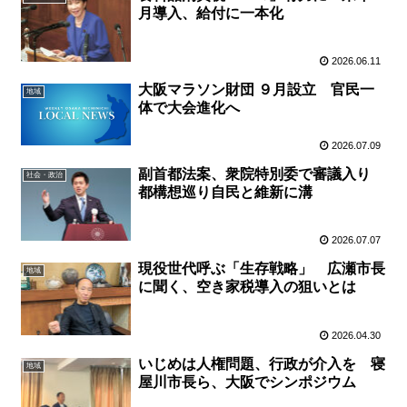
月導入、給付に一本化
2026.06.11
大阪マラソン財団 ９月設立 官民一
地域
体で大会進化へ
2026.07.09
副首都法案、衆院特別委で審議入り
社会・政治
都構想巡り自民と維新に溝
2026.07.07
現役世代呼ぶ「生存戦略」 広瀬市長
地域
に聞く、空き家税導入の狙いとは
2026.04.30
いじめは人権問題、行政が介入を 寝
地域
屋川市長ら、大阪でシンポジウム