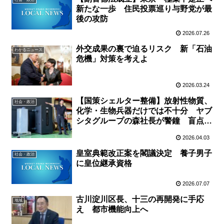
新たな一歩 住民投票巡り与野党が最
後の攻防
2026.07.26
外交成果の裏で迫るリスク 新「石油
わかるニュース
危機」対策を考えよ
2026.03.24
【国策シェルター整備】放射性物質、
社会・政治
化学・生物兵器だけでは不十分 ヤブ
シタグループの森社長が警鐘 盲点は
火災時の〝一酸化炭素〟
2026.04.03
皇室典範改正案を閣議決定 養子男子
社会・政治
に皇位継承資格
2026.07.07
古川淀川区長、十三の再開発に手応
地域
え 都市機能向上へ