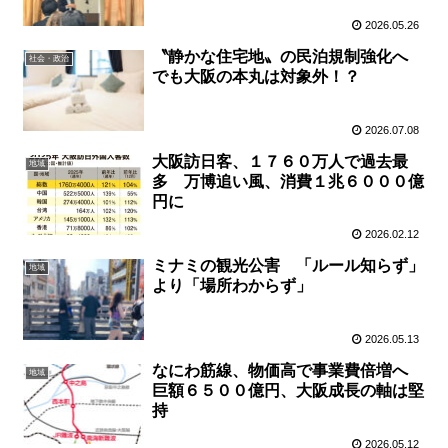
2026.05.26
〝静かな住宅地〟の民泊規制強化へ
社会・政治
でも大阪の本丸は対象外！？
2026.07.08
大阪訪日客、１７６０万人で過去最
地域
多 万博追い風、消費１兆６０００億
円に
2026.02.12
ミナミの観光公害 「ルール知らず」
地域
より「場所わからず」
2026.05.13
なにわ筋線、物価高で事業費倍増へ
地域
巨額６５００億円、大阪成長の軸は堅
持
2026.05.12