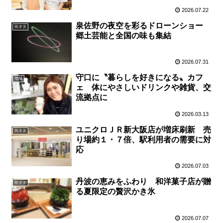
2026.07.22
泉佐野の夜空を彩るドローンショー
街ネタ
郷土芸能と全国の味も集結
2026.07.31
守口に〝暮らしを好きになる〟カフ
地域
ェ 体にやさしいドリンクや雑貨、交
流拠点に
2026.03.13
ユニクロＪＲ新大阪店が増床刷新 売
街ネタ
り場約１・７倍、駅利用者の需要に対
応
2026.07.03
丹波の恵みをふわり 和洋菓子店が贈
街ネタ
る夏限定の贅沢かき氷
2026.07.07