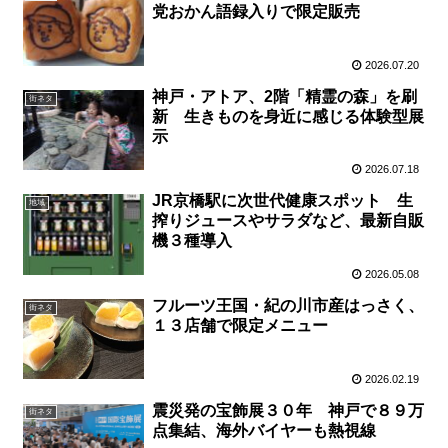
党おかん語録入りで限定販売
2026.07.20
神戸・アトア、2階「精霊の森」を刷
街ネタ
新 生きものを身近に感じる体験型展
示
2026.07.18
JR京橋駅に次世代健康スポット 生
地域
搾りジュースやサラダなど、最新自販
機３種導入
2026.05.08
フルーツ王国・紀の川市産はっさく、
街ネタ
１３店舗で限定メニュー
2026.02.19
震災発の宝飾展３０年 神戸で８９万
街ネタ
点集結、海外バイヤーも熱視線