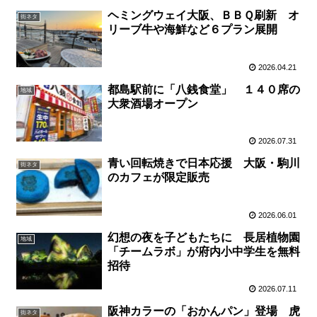
ヘミングウェイ大阪、ＢＢＱ刷新 オ
街ネタ
リーブ牛や海鮮など６プラン展開
2026.04.21
都島駅前に「八銭食堂」 １４０席の
地域
大衆酒場オープン
2026.07.31
青い回転焼きで日本応援 大阪・駒川
街ネタ
のカフェが限定販売
2026.06.01
幻想の夜を子どもたちに 長居植物園
地域
「チームラボ」が府内小中学生を無料
招待
2026.07.11
阪神カラーの「おかんパン」登場 虎
街ネタ