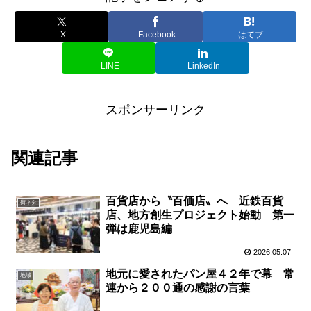
X
Facebook
はてブ
LINE
LinkedIn
スポンサーリンク
関連記事
百貨店から〝百価店〟へ 近鉄百貨
街ネタ
店、地方創生プロジェクト始動 第一
弾は鹿児島編
2026.05.07
地元に愛されたパン屋４２年で幕 常
地域
連から２００通の感謝の言葉