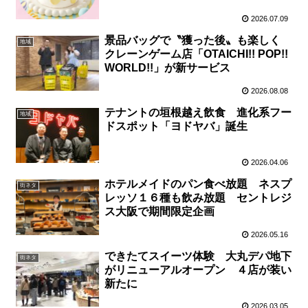
2026.07.09
景品バッグで〝獲った後〟も楽しく
地域
クレーンゲーム店「OTAICHI!! POP!!
WORLD!!」が新サービス
2026.08.08
テナントの垣根越え飲食 進化系フー
地域
ドスポット「ヨドヤバ」誕生
2026.04.06
ホテルメイドのパン食べ放題 ネスプ
街ネタ
レッソ１６種も飲み放題 セントレジ
ス大阪で期間限定企画
2026.05.16
できたてスイーツ体験 大丸デパ地下
街ネタ
がリニューアルオープン ４店が装い
新たに
2026.03.05