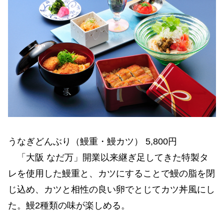
うなぎどんぶり（鰻重・鰻カツ） 5,800円
「大阪 なだ万」開業以来継ぎ足してきた特製タ
レを使用した鰻重と、カツにすることで鰻の脂を閉
じ込め、カツと相性の良い卵でとじてカツ丼風にし
た。鰻2種類の味が楽しめる。