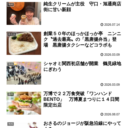
純生クリームが主役 守口・旭通商店
地域
街に甘い新顔
2026.07.14
創業５０年のほっかほっか亭 ニンニ
街ネタ
ク〝過去最高〟の「黒唐揚弁当」登
場 黒唐揚タクシーなどコラボも
2026.03.09
シャオミ関西初店舗が開業 鶴見緑地
地域
にぎわう
2026.03.09
万博で２２万食突破「ワンハンド
地域
BENTO」 万博夏まつりに１４日間
限定出店
2026.08.07
おさるのジョージが阪急沿線にやって
地域