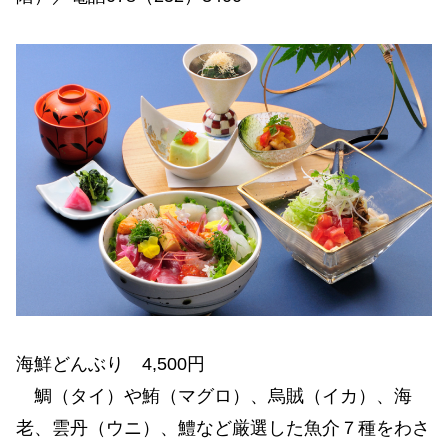
海鮮どんぶり 4,500円
鯛（タイ）や鮪（マグロ）、烏賊（イカ）、海
老、雲丹（ウニ）、鱧など厳選した魚介７種をわさ