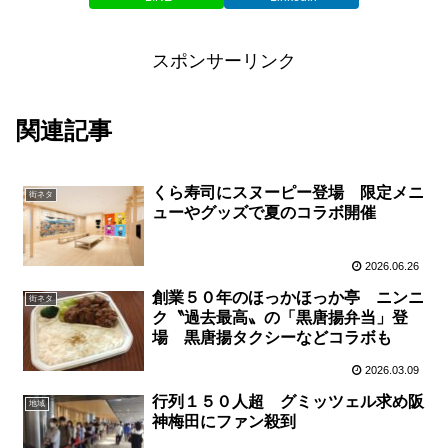
スポンサーリンク
関連記事
くら寿司にスヌーピー登場 限定メニ
街ネタ
ューやグッズで夏のコラボ開催
2026.06.26
創業５０年のほっかほっか亭 ニンニ
街ネタ
ク〝過去最高〟の「黒唐揚弁当」登
場 黒唐揚タクシーなどコラボも
2026.03.09
行列１５０人超 グミッツェル求め阪
地域
神梅田にファン殺到