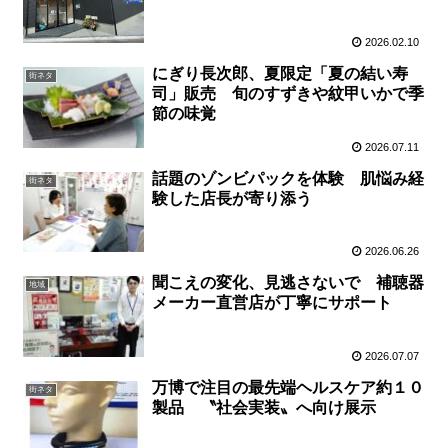
2026.02.10
にぎり長次郎、夏限定「夏の結い寿
街ネタ
司」販売 旬のすずきや紋甲いかで季
節の味覚
2026.07.11
話題のゾンビパックを体験 肌悩み経
街ネタ
験した店長が寄り添う
2026.06.26
聞こえの変化、見逃さないで 補聴器
地域
メーカー直営店が丁寧にサポート
2026.07.07
万博で注目の最先端ヘルスケア約１０
街ネタ
製品 〝社会実装〟へ向け展示