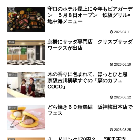
守口のホテル屋上に今年もビアガーデ
地域
ン ５月８日オープン 鉄板グリル×
地中海メニュー
2026.04.11
京橋にサラダ専門店 クリスプサラダ
地域
ワークスが出店
2026.06.19
木の香りに包まれて、ほっとひと息
街ネタ
京阪古川橋駅すぐの「森のカフェ
COCO」
2026.06.12
どら焼き６０種集結 阪神梅田本店で
街ネタ
フェス
2026.03.25
え、ドリンク170円？ 〝裏天王寺〟