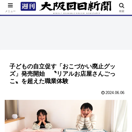
TOP
特集
ニュース
連載
街ネタ
イベント
メニュー
検索
子どもの自立促す「おこづかい廃止グッ
ズ」発売開始 〝リアルお店屋さんごっ
こ〟を超えた職業体験
2024.06.06