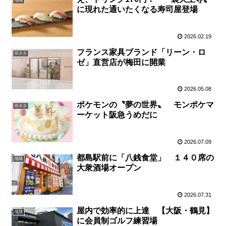
地域
に現れた通いたくなる寿司屋登場
2026.02.19
フランス家具ブランド「リーン・ロ
街ネタ
ゼ」直営店が梅田に開業
2026.05.08
ポケモンの〝夢の世界〟 モンポケマ
街ネタ
ーケット阪急うめだに
2026.07.09
都島駅前に「八銭食堂」 １４０席の
地域
大衆酒場オープン
2026.07.31
屋内で効率的に上達 【大阪・鶴見】
地域
に会員制ゴルフ練習場