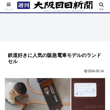
TOP
特集
ニュース
連載
街ネタ
イベント
メニュー
検索
鉄道好きに人気の阪急電車モデルのランド
セル
2024.03.14