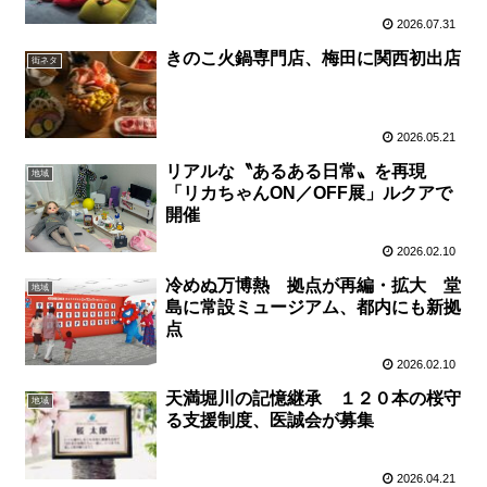
2026.07.31
きのこ火鍋専門店、梅田に関西初出店
街ネタ
2026.05.21
リアルな〝あるある日常〟を再現
地域
「リカちゃんON／OFF展」ルクアで
開催
2026.02.10
冷めぬ万博熱 拠点が再編・拡大 堂
地域
島に常設ミュージアム、都内にも新拠
点
2026.02.10
天満堀川の記憶継承 １２０本の桜守
地域
る支援制度、医誠会が募集
2026.04.21