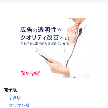
電子版
キタ版
タワマン版