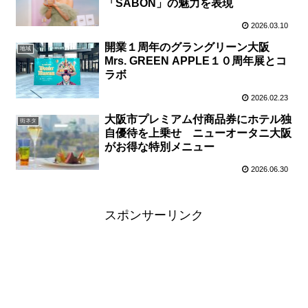
「SABON」の魅力を表現
2026.03.10
開業１周年のグラングリーン大阪
地域
Mrs. GREEN APPLE１０周年展とコ
ラボ
2026.02.23
大阪市プレミアム付商品券にホテル独
街ネタ
自優待を上乗せ ニューオータニ大阪
がお得な特別メニュー
2026.06.30
スポンサーリンク