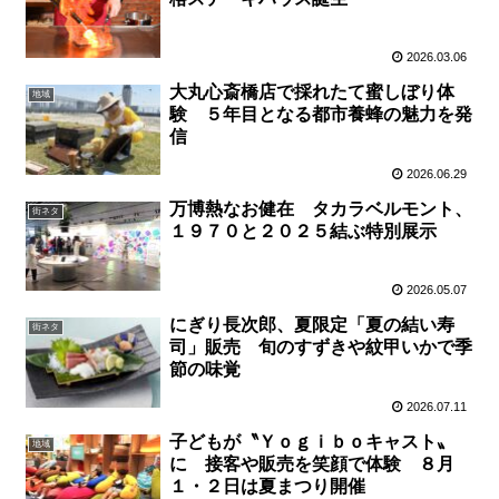
2026.03.06
大丸心斎橋店で採れたて蜜しぼり体
地域
験 ５年目となる都市養蜂の魅力を発
信
2026.06.29
万博熱なお健在 タカラベルモント、
街ネタ
１９７０と２０２５結ぶ特別展示
2026.05.07
にぎり長次郎、夏限定「夏の結い寿
街ネタ
司」販売 旬のすずきや紋甲いかで季
節の味覚
2026.07.11
子どもが〝Ｙｏｇｉｂｏキャスト〟
地域
に 接客や販売を笑顔で体験 ８月
１・２日は夏まつり開催