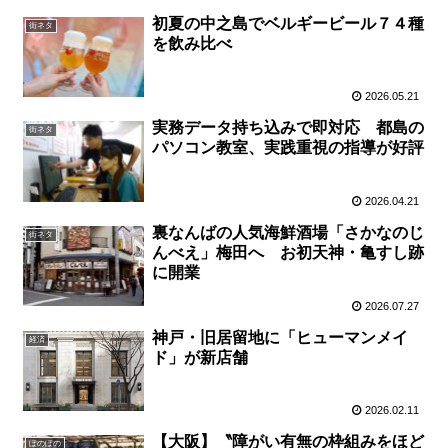
初夏の中之島でベルギービール７４種
街ネタ
を飲み比べ
2026.05.21
実務データ持ち込みで即対応 都島の
街ネタ
パソコン教室、実践重視の指導が好評
2026.04.21
裏なんばの人気海鮮酒場「さかなのじ
街ネタ
んべえ」梅田へ お初天神・亀すし跡
に開業
2026.07.27
神戸・旧居留地に「ヒューマンメイ
経済
ド」が新店舗
2026.02.11
【大阪】〝障がい有無の枠組みをほど
ぽのぽの