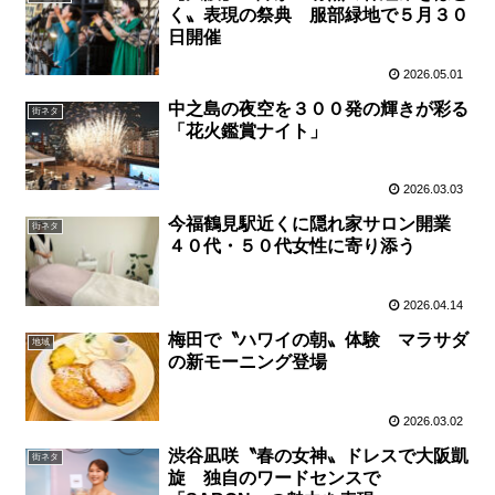
く〟表現の祭典 服部緑地で５月３０
日開催
2026.05.01
中之島の夜空を３００発の輝きが彩る
街ネタ
「花火鑑賞ナイト」
2026.03.03
今福鶴見駅近くに隠れ家サロン開業
街ネタ
４０代・５０代女性に寄り添う
2026.04.14
梅田で〝ハワイの朝〟体験 マラサダ
地域
の新モーニング登場
2026.03.02
渋谷凪咲〝春の女神〟ドレスで大阪凱
街ネタ
旋 独自のワードセンスで