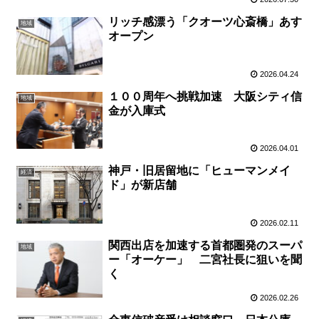
リッチ感漂う「クオーツ心斎橋」あす
地域
オープン
2026.04.24
１００周年へ挑戦加速 大阪シティ信
地域
金が入庫式
2026.04.01
神戸・旧居留地に「ヒューマンメイ
経済
ド」が新店舗
2026.02.11
関西出店を加速する首都圏発のスーパ
地域
ー「オーケー」 二宮社長に狙いを聞
く
2026.02.26