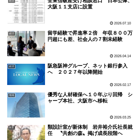
全東信破産受け相談窓口 日本公庫、
経済
大阪１１支店に設置
2026.07.10
留学経験で昇進率２倍 年収８００万
経済
円超にも差、社会人の７割未経験
2026.04.14
阪急阪神グループ、ネット銀行参入
経済
へ ２０２７年以降開始
2026.02.17
優秀な人材確保へ１０年ぶり回帰 シ
地域
ャープ本社、大阪市へ移転
2026.03.25
類設計室が新体制 岩井裕介氏社長就
教育
任 〝共創の森〟掲げ成長段階へ