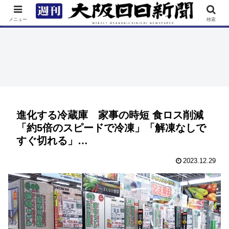
TOP
特集
ニュース
連載
街ネタ
イベント
メニュー
検索
進化する冷蔵庫 家事の時短 食ロス削減
「約5倍のスピードで冷凍」「解凍なしで
すぐ切れる」…
2023.12.29