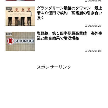
2026.08.06
グラングリーン最後のタワマン 最上
地域
階４０億円で成約 富裕層の引き合い
強く
2026.05.25
塩野義、第１四半期最高業績 海外事
経済
業と統合効果で増収増益
2026.08.03
スポンサーリンク