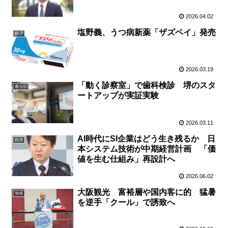
2026.04.02
塩野義、うつ病新薬「ザズベイ」発売
経済
2026.03.19
「動く診察室」で歯科検診 堺のスタ
暮らし
ートアップが実証実験
2026.03.11
AI時代にSI企業はどう生き残るか 日
経済
本システム技術が中期経営計画 「価
値を生む仕組み」再設計へ
2026.06.02
大阪観光 富裕層や国内客に的 猛暑
地域
を逆手「クール」で誘致へ