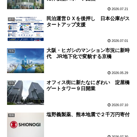
2026.07.21
民泊運営ＤＸを後押し 日本公庫がス
経済
タートアップ支援
2026.07.01
大阪・ヒガシのマンション市況に新時
地域
代 JR地下化で変貌する京橋
2026.05.29
オフィス街に新たなにぎわい 淀屋橋
地域
ゲートタワー９日開業
2026.07.10
塩野義製薬、熊本地震で２千万円寄付
地域
2026.07.30