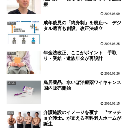
療
2026.06.09
成年後見の「終身制」を廃止へ デジ
暮らし
タル遺言も創設、改正法成立
2026.06.25
年金法改正、ここがポイント 手取
暮らし
り・受給・遺族年金が再設計
2026.02.26
鳥居薬品、水いぼ治療薬ワイキャンス
暮らし
国内販売開始
2026.02.15
介護施設のイメージを覆す 〝マッチ
地域
ョ介護士〟が支える有料老人ホームが
誕生