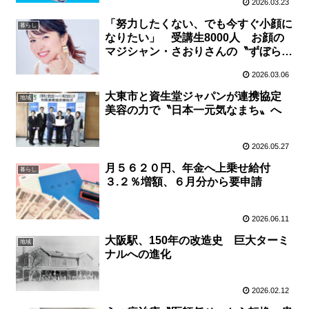
2026.03.23
「努力したくない、でも今すぐ小顔に
暮らし
なりたい」 受講生8000人 お顔の
マジシャン・さおりさんの〝ずぼら美
容〟はなぜ人気？
2026.03.06
大東市と資生堂ジャパンが連携協定
地域
美容の力で〝日本一元気なまち〟へ
2026.05.27
月５６２０円、年金へ上乗せ給付
暮らし
３.２％増額、６月分から要申請
2026.06.11
大阪駅、150年の改造史 巨大ターミ
地域
ナルへの進化
2026.02.12