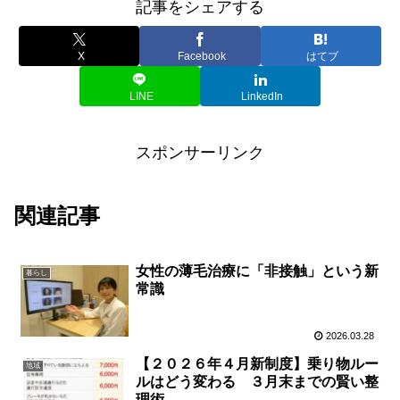
記事をシェアする
X
Facebook
はてブ
LINE
LinkedIn
スポンサーリンク
関連記事
女性の薄毛治療に「非接触」という新
暮らし
常識
2026.03.28
【２０２６年４月新制度】乗り物ルー
地域
ルはどう変わる ３月末までの賢い整
理術