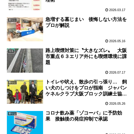
2026.03.17
急増する墓じまい 後悔しない方法を
暮らし
プロが解説
2026.05.16
路上喫煙対策に〝大きなズレ〟 大阪
地域
市重点６３エリア外にも喫煙環境に課
題
2026.07.17
トイレや吠え、散歩の引っ張り… 飼
暮らし
い犬のしつけをプロが指南 ジャパン
ケネルクラブ大阪ブロック訓練士協議
会の小松隆樹さん
2026.05.26
コロナ飲み薬「ゾコーバ」に予防効
暮らし
果 接触後の発症抑制で承認