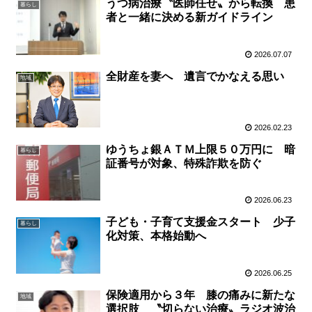
うつ病治療〝医師任せ〟から転換 患
暮らし
者と一緒に決める新ガイドライン
2026.07.07
全財産を妻へ 遺言でかなえる思い
地域
2026.02.23
ゆうちょ銀ＡＴＭ上限５０万円に 暗
暮らし
証番号が対象、特殊詐欺を防ぐ
2026.06.23
子ども・子育て支援金スタート 少子
暮らし
化対策、本格始動へ
2026.06.25
保険適用から３年 膝の痛みに新たな
地域
選択肢 〝切らない治療〟ラジオ波治