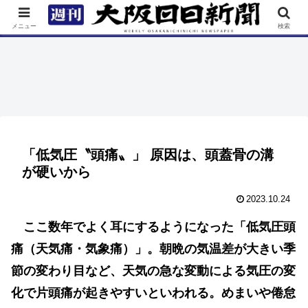
TOP
特集
ニュース
連載
街ネタ
イベント
メニュー
検索
「低気圧〝頭痛〟」 原因は、頭蓋骨の溝
が硬いから
2023.10.24
ここ数年でよく耳にするようになった「低気圧頭
痛（天気痛・気象痛）」。朝晩の気温差が大きい季
節の変わり目など、天気の急な変動による気圧の変
化で片頭痛が起きやすいといわれる。めまいや倦怠