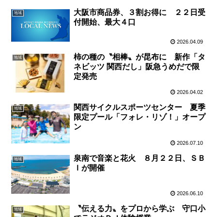
大阪市商品券、３割お得に ２２日受
地域
付開始、最大４口
2026.04.09
柿の種の〝相棒〟が昆布に 新作「タ
地域
ネビッツ 関西だし」阪急うめだで限
定発売
2026.04.02
関西サイクルスポーツセンター 夏季
地域
限定プール「フォレ・リゾ！」オープ
ン
2026.07.10
泉南で音楽と花火 ８月２２日、ＳＢ
地域
Ｉが開催
2026.06.10
〝伝える力〟をプロから学ぶ 守口小
地域