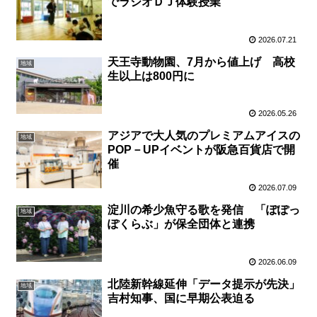
でラジオＤＪ体験授業
2026.07.21
天王寺動物園、7月から値上げ 高校
地域
生以上は800円に
2026.05.26
アジアで大人気のプレミアムアイスの
地域
POP－UPイベントが阪急百貨店で開
催
2026.07.09
淀川の希少魚守る歌を発信 「ぽぽっ
地域
ぽくらぶ」が保全団体と連携
2026.06.09
北陸新幹線延伸「データ提示が先決」
地域
吉村知事、国に早期公表迫る