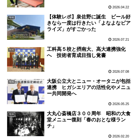
2026.04.22
【体験レポ】泉佐野に誕生 ビール好
地域
きなら一度は行きたい「よなよなビア
ライズ」がすごかった
2026.07.21
工科高５校と摂南大、高大連携強化
地域
へ 技術者育成目指し覚書
2026.07.08
大阪公立大とニュー・オータニが包括
地域
連携 ヒガシエリアの活性化やメニュ
ー共同開発へ
2026.05.25
大丸心斎橋店３００周年 昭和の大食
地域
堂メニュー復刻「春のおとな様ラン
チ」
2026.02.20