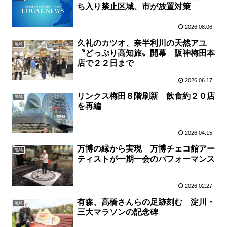
ち入り禁止区域、市が放置対策
2026.08.06
久礼のカツオ、奈半利川の天然アユ
地域
〝どっぷり高知旅〟開幕 阪神梅田本
店で２２日まで
2026.06.17
リンクス梅田８階刷新 飲食約２０店
地域
を再編
2026.04.15
万博の縁から実現 万博チェコ館アー
地域
ティストが一期一会のパフォーマンス
2026.02.27
有森、高橋さんらの足跡刻む 淀川・
地域
三大マラソンの記念碑