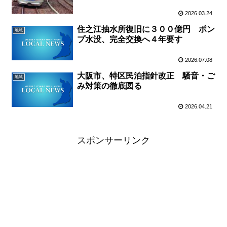
2026.03.24
住之江抽水所復旧に３００億円 ポン
地域
プ水没、完全交換へ４年要す
2026.07.08
大阪市、特区民泊指針改正 騒音・ご
地域
み対策の徹底図る
2026.04.21
スポンサーリンク