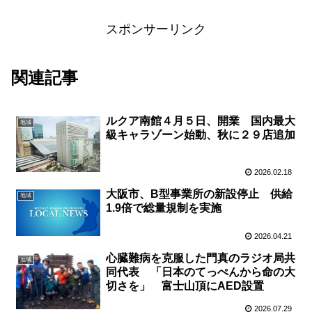
スポンサーリンク
関連記事
ルクア南館４月５日、開業 国内最大
地域
級キャラゾーン始動、秋に２９店追加
2026.02.18
大阪市、B型事業所の新設停止 供給
地域
1.9倍で総量規制を実施
2026.04.21
心臓難病を克服した門真のラジオ局共
地域
同代表 「日本のてっぺんから命の大
切さを」 富士山頂にAED設置
2026.07.29