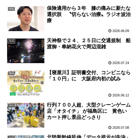
保険適用から３年 膝の痛みに新たな
地域
選択肢 〝切らない治療〟ラジオ波治
療
2026.06.09
天神祭で２４、２５日に交通規制 船
地域
渡御・奉納花火で周辺混雑
2026.07.24
【寝屋川】証明書交付、コンビニなら
地域
「１０円」に 大阪府内初の試み
2026.06.12
行列７００人超、大型クレーンゲーム
地域
店「オタイチ」 が福島区に 黄色い
カート押し景品どっさり
2026.07.08
北陸新幹線延伸「データ提示が先決」
地域