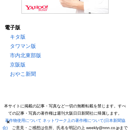
電子版
キタ版
タワマン版
市内北東部版
京阪版
おやこ新聞
本サイトに掲載の記事・写真など一切の無断転載を禁じます。すべ
ての記事・写真の著作権は週刊大阪日日新聞社に帰属します。
著作物使用について
ネットワーク上の著作権について(日本新聞協
×
会)
ご意見・ご感想は住所、氏名を明記の上 weekly@nnn.co.jpまで