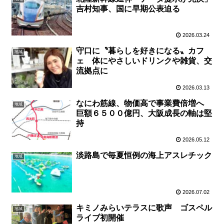
吉村知事、国に早期公表迫る
2026.03.24
守口に〝暮らしを好きになる〟カフ
地域
ェ 体にやさしいドリンクや雑貨、交
流拠点に
2026.03.13
なにわ筋線、物価高で事業費倍増へ
地域
巨額６５００億円、大阪成長の軸は堅
持
2026.05.12
淡路島で毎夏恒例の海上アスレチック
地域
2026.07.02
キミノみらいテラスに歌声 ゴスペル
地域
ライブ初開催