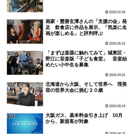
2026.02.26
画家・慧善玄潭さんの「支援の会」発
地域
足 飲食店に作品を展示、「気楽に名
画が楽しめる」と評判呼ぶ
2026.05.01
「まずは楽器に触れてみて」城東区・
地域
野江に音楽版「子ども食堂」 音楽始
めたい小中生を募集
2026.04.01
北海道から大阪、そして世界へ 理美
地域
容の世界大会に挑む２０歳
2026.06.24
大阪ガス、基本料金引き上げ 10月
地域
から、新規客が対象
2026.04.22