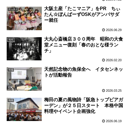
大阪土産「たこマニア」をPR ちぃ
エンタメ
たん☆ぼんばーずOSKがアンバサダ
ー就任
2026.06.29
大丸心斎橋店３００周年 昭和の大食
地域
堂メニュー復刻「春のおとな様ラン
チ」
2026.02.20
天然記念物の魚保全へ イタセンネッ
地域
トが活動報告
2026.03.25
梅田の夏の風物詩「阪急トップビアガ
地域
ーデン」が２５日スタート 本格中国
料理やイベント企画強化
2026.06.19