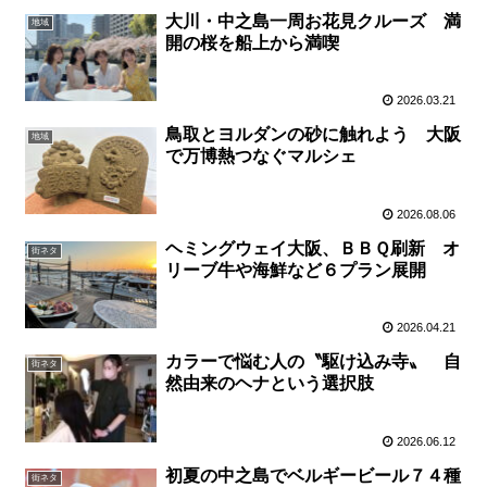
大川・中之島一周お花見クルーズ 満
地域
開の桜を船上から満喫
2026.03.21
鳥取とヨルダンの砂に触れよう 大阪
地域
で万博熱つなぐマルシェ
2026.08.06
ヘミングウェイ大阪、ＢＢＱ刷新 オ
街ネタ
リーブ牛や海鮮など６プラン展開
2026.04.21
カラーで悩む人の〝駆け込み寺〟 自
街ネタ
然由来のヘナという選択肢
2026.06.12
初夏の中之島でベルギービール７４種
街ネタ