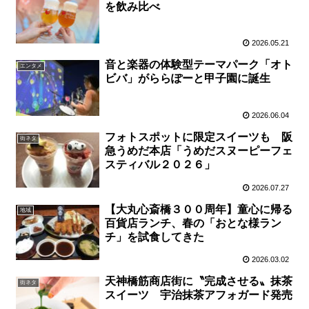
を飲み比べ
2026.05.21
音と楽器の体験型テーマパーク「オト
エンタメ
ビバ」がららぽーと甲子園に誕生
2026.06.04
フォトスポットに限定スイーツも 阪
街ネタ
急うめだ本店「うめだスヌーピーフェ
スティバル２０２６」
2026.07.27
【大丸心斎橋３００周年】童心に帰る
地域
百貨店ランチ、春の「おとな様ラン
チ」を試食してきた
2026.03.02
天神橋筋商店街に〝完成させる〟抹茶
街ネタ
スイーツ 宇治抹茶アフォガード発売