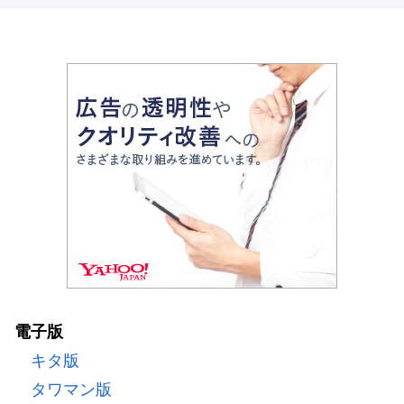
電子版
キタ版
タワマン版