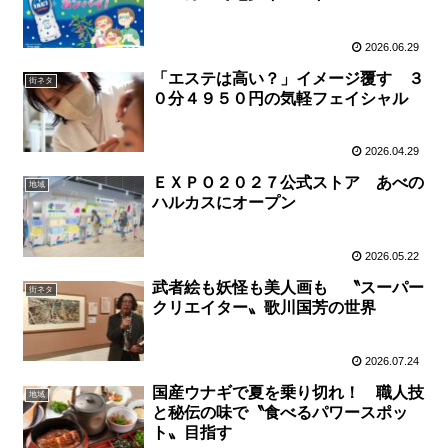
2026.06.29
「エステは高い？」イメージ覆す ３
街ネタ
０分４９５０円の気軽フェイシャル
2026.04.29
ＥＸＰＯ２０２７公式ストア あべの
地域
ハルカスにオープン
2026.05.22
武者絵も妖怪も美人画も 〝スーパー
街ネタ
クリエイター〟歌川国芳の世界
2026.07.24
国産ウナギで夏を乗り切れ！ 職人技
地域
と秘伝の味で〝食べるパワースポッ
ト〟目指す