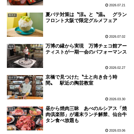
2026.07.21
夏バテ対策は〝涼〟と〝温〟 グラン
街ネタ
フロント大阪で限定グルメフェア
2026.07.02
万博の縁から実現 万博チェコ館アー
地域
ティストが一期一会のパフォーマンス
2026.02.27
京橋で見つけた〝土と向き合う時
街ネタ
間〟 駅近の陶芸教室
2026.03.30
昼から焼肉三昧 あべのルシアス「焼
地域
肉倶楽部」が週末ランチ解禁、仙台牛
タン食べ放題も
2026.03.06