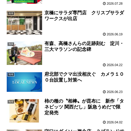
2026.07.28
京橋にサラダ専門店 クリスプサラダ
地域
ワークスが出店
2026.06.19
有森、高橋さんらの足跡刻む 淀川・
地域
三大マラソンの記念碑
2026.04.22
府北部でクマ出没相次ぐ カメラ１０
地域
０台設置し対策へ
2026.06.23
柿の種の〝相棒〟が昆布に 新作「タ
地域
ネビッツ 関西だし」阪急うめだで限
定発売
2026.04.02