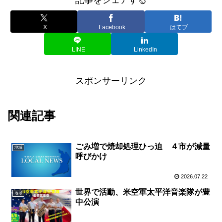
記事をシェアする
X
Facebook
はてブ
LINE
LinkedIn
スポンサーリンク
関連記事
ごみ増で焼却処理ひっ迫 ４市が減量
地域
呼びかけ
2026.07.22
世界で活動、米空軍太平洋音楽隊が豊
地域
中公演