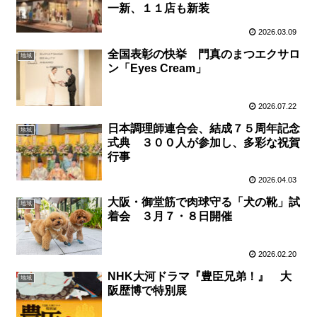
一新、１１店も新装
2026.03.09
全国表彰の快挙 門真のまつエクサロ
地域
ン「Eyes Cream」
2026.07.22
日本調理師連合会、結成７５周年記念
地域
式典 ３００人が参加し、多彩な祝賀
行事
2026.04.03
大阪・御堂筋で肉球守る「犬の靴」試
地域
着会 ３月７・８日開催
2026.02.20
NHK大河ドラマ『豊臣兄弟！』 大
地域
阪歴博で特別展