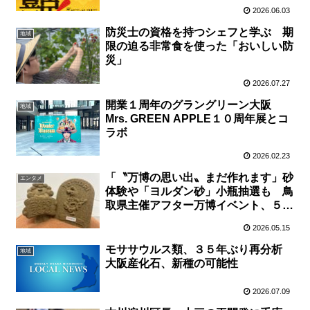
2026.06.03
防災士の資格を持つシェフと学ぶ 期
地域
限の迫る非常食を使った「おいしい防
災」
2026.07.27
開業１周年のグラングリーン大阪
地域
Mrs. GREEN APPLE１０周年展とコ
ラボ
2026.02.23
「〝万博の思い出〟まだ作れます」砂
エンタメ
体験や「ヨルダン砂」小瓶抽選も 鳥
取県主催アフター万博イベント、５月
２４日大阪で開催
2026.05.15
モササウルス類、３５年ぶり再分析
地域
大阪産化石、新種の可能性
2026.07.09