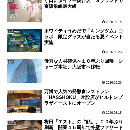
守口にダイソー複合店 ３ブランドで
地域
京阪沿線最大級
2026.04.18
ホワイティうめだで「キングダム」コ
地域
ラボ 限定グッズが当たる夏イベント
実施
2026.06.26
優秀な人材確保へ１０年ぶり回帰 シ
地域
ャープ本社、大阪市へ移転
2026.03.25
万博で人気の発酵食レストラン
地域
「HASSHOKU」常設店がヒルトンプ
ラザイーストにオープン
2026.03.15
梅田「エスト」の〝顔〟、２０年ぶり
地域
刷新 開業４５周年で外壁ファサード