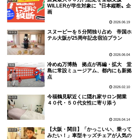
街ネタ
WILLERが学生対象に〝日本縦断〟企
画
2026.06.19
スヌーピーを５分間独り占め 帝国ホ
街ネタ
テル大阪が25周年記念宿泊プラン
2026.06.04
冷めぬ万博熱 拠点が再編・拡大 堂
地域
島に常設ミュージアム、都内にも新拠
点
2026.02.10
今福鶴見駅近くに隠れ家サロン開業
街ネタ
４０代・５０代女性に寄り添う
2026.04.14
【大阪・関目】「かっこいい、乗って
街ネタ
みたい！」車型キッズチェアが人気の