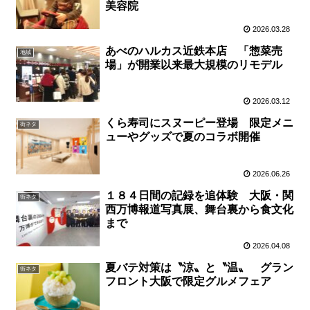
美容院
2026.03.28
あべのハルカス近鉄本店 「惣菜売
地域
場」が開業以来最大規模のリモデル
2026.03.12
くら寿司にスヌーピー登場 限定メニ
街ネタ
ューやグッズで夏のコラボ開催
2026.06.26
１８４日間の記録を追体験 大阪・関
街ネタ
西万博報道写真展、舞台裏から食文化
まで
2026.04.08
夏バテ対策は〝涼〟と〝温〟 グラン
街ネタ
フロント大阪で限定グルメフェア