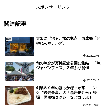
スポンサーリンク
関連記事
大阪に〝沼る〟旅の拠点 西成発「ど
地域
やねんホテルズ」
2026.02.06
旬の魚介が万博記念公園に集結 「魚
街ネタ
ジャパンフェス」３年ぶり開催
2026.03.13
創業５０年のほっかほっか亭 ニンニ
街ネタ
ク〝過去最高〟の「黒唐揚弁当」登
場 黒唐揚タクシーなどコラボも
2026.03.09