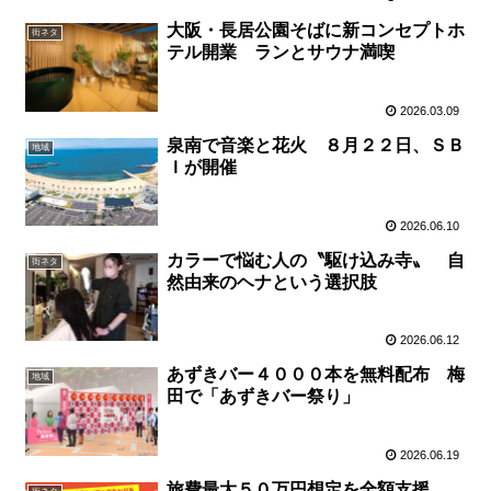
大阪・長居公園そばに新コンセプトホ
街ネタ
テル開業 ランとサウナ満喫
2026.03.09
泉南で音楽と花火 ８月２２日、ＳＢ
地域
Ｉが開催
2026.06.10
カラーで悩む人の〝駆け込み寺〟 自
街ネタ
然由来のヘナという選択肢
2026.06.12
あずきバー４０００本を無料配布 梅
地域
田で「あずきバー祭り」
2026.06.19
旅費最大５０万円想定を全額支援