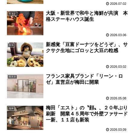
2026.07.02
大阪・新世界で和牛と海鮮が共演 本
街ネタ
格ステーキハウス誕生
2026.03.06
新感覚「豆富ドーナツをどうぞ」、サ
地域
クサク生地にゴロッと大豆の粒感
2026.03.02
フランス家具ブランド「リーン・ロ
街ネタ
ゼ」直営店が梅田に開業
2026.05.08
梅田「エスト」の〝顔〟、２０年ぶり
地域
刷新 開業４５周年で外壁ファサード
一新、１１店も新装
2026.03.09