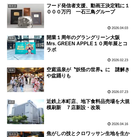
フード発信者支援、動画王決定戦に１
街ネタ
０００万円 一石三鳥グループ
2026.04.03
開業１周年のグラングリーン大阪
地域
Mrs. GREEN APPLE１０周年展とコ
ラボ
2026.02.23
空庭温泉が〝妖怪の世界〟に 謎解き
地域
や盆踊りも
2026.07.23
近鉄上本町店、地下食料品売場を大規
経済
模刷新 ７店新設・改装
2026.04.16
焦がしの技とクロワッサン生地を生か
街ネタ