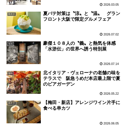
2026.03.05
夏バテ対策は〝涼〟と〝温〟 グラン
街ネタ
フロント大阪で限定グルメフェア
2026.07.02
豪傑１０８人の〝義〟と熱気を体感
地域
「水滸伝」の世界へ誘う特別展
2026.07.14
北イタリア・ヴェローナの老舗の味を
地域
テラスで 阪急うめだ本店最上階で夏
のビアガーデン
2026.05.22
【梅田・新店】アレンジワイン片手に
街ネタ
食べる串カツ
2026.06.05