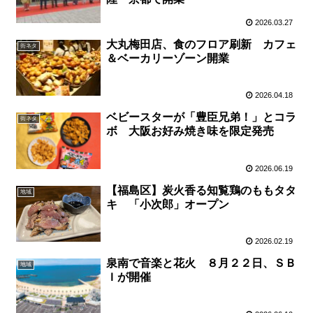
2026.03.27
大丸梅田店、食のフロア刷新 カフェ
街ネタ
＆ベーカリーゾーン開業
2026.04.18
ベビースターが「豊臣兄弟！」とコラ
街ネタ
ボ 大阪お好み焼き味を限定発売
2026.06.19
【福島区】炭火香る知覧鶏のももタタ
地域
キ 「小次郎」オープン
2026.02.19
泉南で音楽と花火 ８月２２日、ＳＢ
地域
Ｉが開催