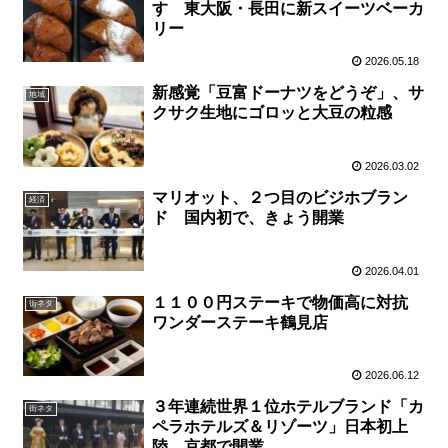
す 東大阪・長田に新スイーツベーカ
リー
2026.05.18
新感覚「豆富ドーナツをどうぞ」、サ
地域
クサク生地にゴロッと大豆の粒感
2026.03.02
マリオット、２つ目のビジホブラン
経済
ド 国内初で、きょう開業
2026.04.01
１１００円ステーキで物価高に対抗
街ネタ
ワンダーステーキ鶴見店
2026.06.12
３年連続世界１位ホテルブランド「カ
街ネタ
ペラホテルズ＆リゾーツ」日本初上
陸 京都で開業