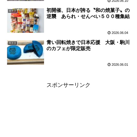
2026.06.10
初開催、日本が誇る〝和の焼菓子〟の
街ネタ
逆襲 あられ・せんべい５００種集結
2026.06.04
青い回転焼きで日本応援 大阪・駒川
街ネタ
のカフェが限定販売
2026.06.01
スポンサーリンク