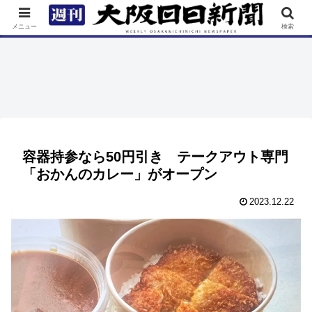
TOP
特集
ニュース
連載
街ネタ
イベント
メニュー
検索
容器持参なら50円引き テークアウト専門
「おかんのカレー」がオープン
2023.12.22