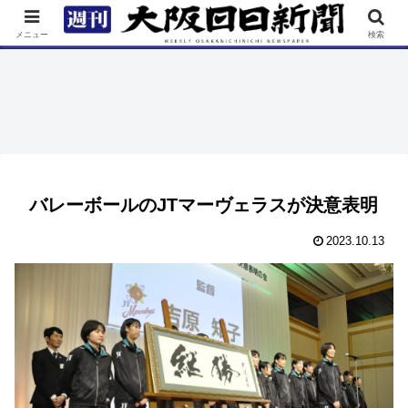
TOP
特集
ニュース
連載
街ネタ
イベント
メニュー
検索
バレーボールのJTマーヴェラスが決意表明
2023.10.13