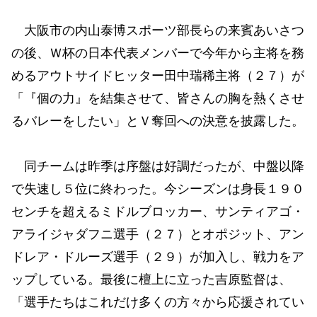
大阪市の内山泰博スポーツ部長らの来賓あいさつ
の後、Ｗ杯の日本代表メンバーで今年から主将を務
めるアウトサイドヒッター田中瑞稀主将（２７）が
「『個の力』を結集させて、皆さんの胸を熱くさせ
るバレーをしたい」とＶ奪回への決意を披露した。
同チームは昨季は序盤は好調だったが、中盤以降
で失速し５位に終わった。今シーズンは身長１９０
センチを超えるミドルブロッカー、サンティアゴ・
アライジャダフニ選手（２７）とオポジット、アン
ドレア・ドルーズ選手（２９）が加入し、戦力をア
ップしている。最後に檀上に立った吉原監督は、
「選手たちはこれだけ多くの方々から応援されてい