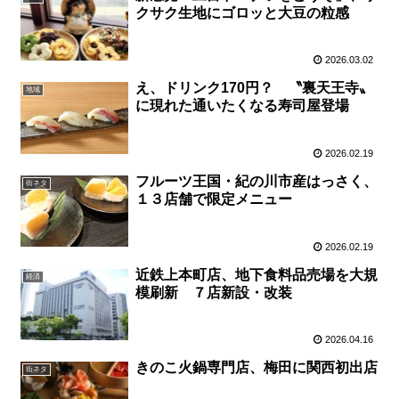
クサク生地にゴロッと大豆の粒感
2026.03.02
え、ドリンク170円？ 〝裏天王寺〟
地域
に現れた通いたくなる寿司屋登場
2026.02.19
フルーツ王国・紀の川市産はっさく、
街ネタ
１３店舗で限定メニュー
2026.02.19
近鉄上本町店、地下食料品売場を大規
経済
模刷新 ７店新設・改装
2026.04.16
きのこ火鍋専門店、梅田に関西初出店
街ネタ