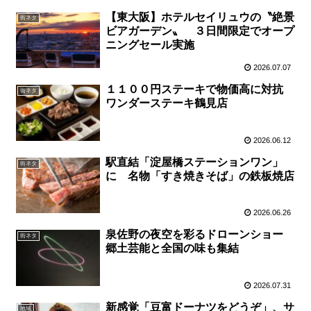
【東大阪】ホテルセイリュウの〝絶景
街ネタ
ビアガーデン〟 ３日間限定でオープ
ニングセール実施
2026.07.07
１１００円ステーキで物価高に対抗
街ネタ
ワンダーステーキ鶴見店
2026.06.12
駅直結「淀屋橋ステーションワン」
街ネタ
に 名物「すき焼きそば」の鉄板焼店
2026.06.26
泉佐野の夜空を彩るドローンショー
街ネタ
郷土芸能と全国の味も集結
2026.07.31
新感覚「豆富ドーナツをどうぞ」、サ
地域