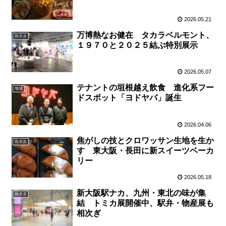
2026.05.21
万博熱なお健在 タカラベルモント、
街ネタ
１９７０と２０２５結ぶ特別展示
2026.05.07
テナントの垣根越え飲食 進化系フー
地域
ドスポット「ヨドヤバ」誕生
2026.04.06
焦がしの技とクロワッサン生地を生か
街ネタ
す 東大阪・長田に新スイーツベーカ
リー
2026.05.18
新大阪駅ナカ、九州・東北の味が集
街ネタ
結 トミカ展開催中、駅弁・物産展も
相次ぎ