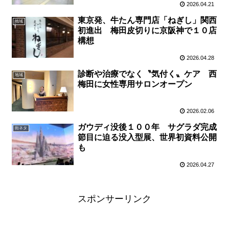
2026.04.21
東京発、牛たん専門店「ねぎし」関西
地域
初進出 梅田皮切りに京阪神で１０店
構想
2026.04.28
診断や治療でなく〝気付く〟ケア 西
地域
梅田に女性専用サロンオープン
2026.02.06
ガウディ没後１００年 サグラダ完成
街ネタ
節目に迫る没入型展、世界初資料公開
も
2026.04.27
スポンサーリンク