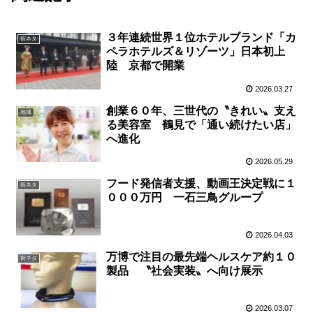
３年連続世界１位ホテルブランド「カ
街ネタ
ペラホテルズ＆リゾーツ」日本初上
陸 京都で開業
2026.03.27
創業６０年、三世代の〝きれい〟支え
地域
る美容室 鶴見で「通い続けたい店」
へ進化
2026.05.29
フード発信者支援、動画王決定戦に１
街ネタ
０００万円 一石三鳥グループ
2026.04.03
万博で注目の最先端ヘルスケア約１０
街ネタ
製品 〝社会実装〟へ向け展示
2026.03.07