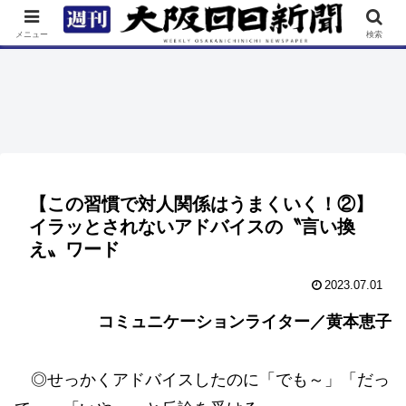
TOP
特集
ニュース
連載
街ネタ
イベント
メニュー
検索
【この習慣で対人関係はうまくいく！②】
イラッとされないアドバイスの〝言い換
え〟ワード
2023.07.01
コミュニケーションライター／黄本恵子
◎せっかくアドバイスしたのに「でも～」「だっ