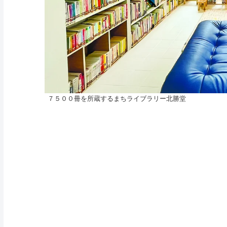
７５００冊を所蔵するまちライブラリー北勝堂