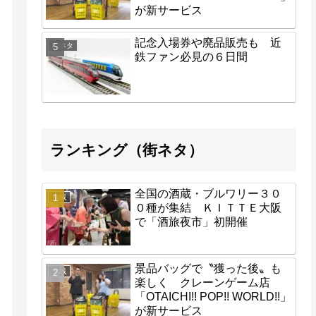
が新サービス
記念入場券や廃品販売も 近
街ネタ
鉄ファン必見の６日間
ランキング（街ネタ）
全国の酒蔵・ブルワリー３０
地域
０種が集結 ＫＩＴＴＥ大阪
で「酒旅夜市」初開催
景品バッグで〝獲った後〟も
地域
楽しく クレーンゲーム店
「OTAICHI!! POP!! WORLD!!」
が新サービス