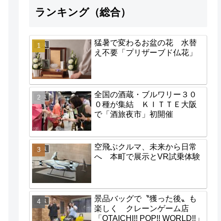
ランキング（総合）
猛暑で変わるお盆の花 水替
地域
え不要「プリザーブド仏花」
全国の酒蔵・ブルワリー３０
地域
０種が集結 ＫＩＴＴＥ大阪
で「酒旅夜市」初開催
空飛ぶクルマ、未来から日常
地域
へ 本町で展示とVR試乗体験
景品バッグで〝獲った後〟も
地域
楽しく クレーンゲーム店
「OTAICHI!! POP!! WORLD!!」