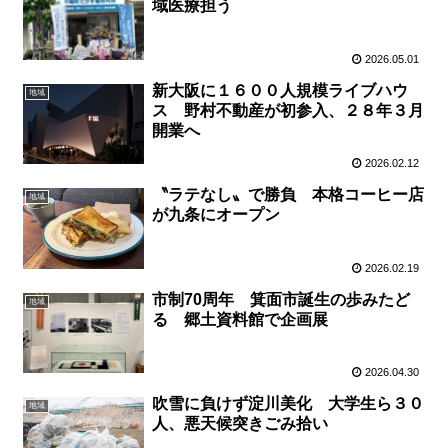
域医療担う
2026.05.01
新大阪に１６００人規模ライブハウ
地域
ス 野村不動産が初参入、２８年３月
開業へ
2026.02.12
〝ラテなし〟で勝負 本格コーヒー店
地域
が九条にオープン
2026.02.19
市制70周年 箕面市誕生の歩みたど
地域
る 郷土資料館で企画展
2026.04.30
吹雪に負けず淀川美化 大学生ら３０
地域
人、悪天候突きごみ拾い