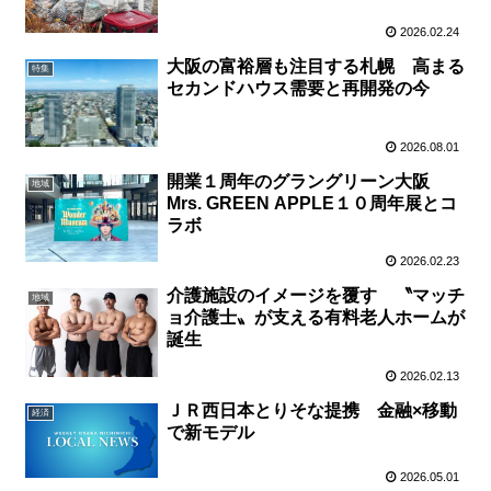
2026.02.24
大阪の富裕層も注目する札幌 高まる
特集
セカンドハウス需要と再開発の今
2026.08.01
開業１周年のグラングリーン大阪
地域
Mrs. GREEN APPLE１０周年展とコ
ラボ
2026.02.23
介護施設のイメージを覆す 〝マッチ
地域
ョ介護士〟が支える有料老人ホームが
誕生
2026.02.13
ＪＲ西日本とりそな提携 金融×移動
経済
で新モデル
2026.05.01