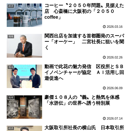
コーヒー〝２０５０年問題〟見据えた
経済
店 心斎橋に大阪初の「２０５０
coffee」
2026.03.16
関西出店を加速する首都圏発のスーパ
地域
ー「オーケー」 二宮社長に狙いを聞
く
2026.02.26
動画で此花の魅力発信 区役所とＳＢ
地域
イノベンチャーが協定 ＡＩ活用し回
遊促進へ
2026.06.09
豪傑１０８人の〝義〟と熱気を体感
地域
「水滸伝」の世界へ誘う特別展
2026.07.14
大阪取引所社長の横山氏 日本取引所
経済