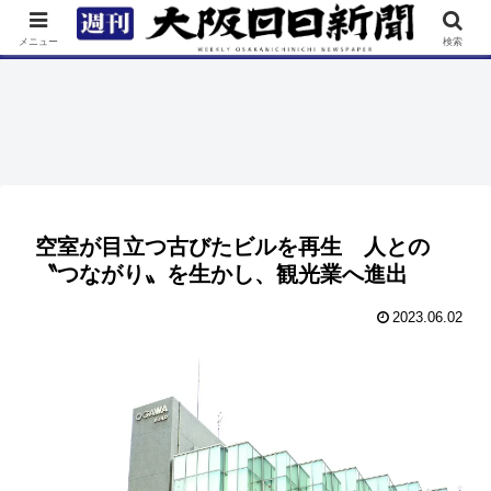
TOP
特集
ニュース
連載
街ネタ
イベント
メニュー
検索
空室が目立つ古びたビルを再生 人との
〝つながり〟を生かし、観光業へ進出
2023.06.02