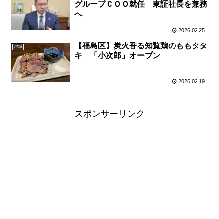
グループＣＯＯ就任 東証社長を兼務
へ
2026.02.25
【福島区】炭火香る知覧鶏のももタタ
地域
キ 「小次郎」オープン
2026.02.19
スポンサーリンク