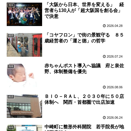
「大阪から日本、世界を変える」 経
地域
営者ら130人が「超大阪国を創る会」
で決意
2026.04.28
「コヤフロン」で街の景観守る ８５
経済
歳経営者の「運と徳」の哲学
2026.07.24
赤ちゃんポスト導入へ協議 府と泉佐
地域
野、体制整備を優先
2026.08.06
ＢＩＯ－ＲＡＬ、２０３０年に５０店
経済
体制へ 関西・首都圏で出店加速
2026.06.24
中崎町に整形外科開院 若手院長が地
地域