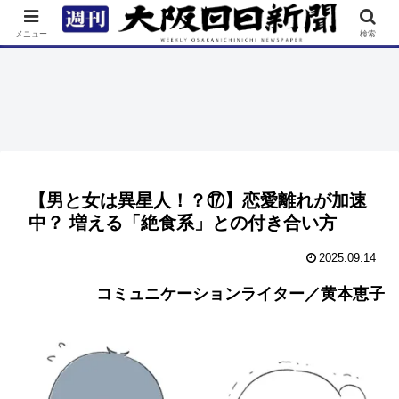
TOP
特集
ニュース
連載
街ネタ
イベント
メニュー
検索
【男と女は異星人！？⑰】恋愛離れが加速
中？ 増える「絶食系」との付き合い方
2025.09.14
コミュニケーションライター／黄本恵子