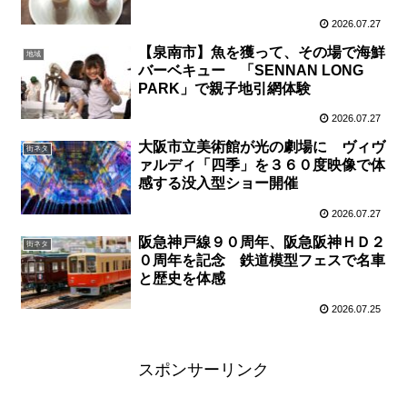
2026.07.27
【泉南市】魚を獲って、その場で海鮮
地域
バーベキュー 「SENNAN LONG
PARK」で親子地引網体験
2026.07.27
大阪市立美術館が光の劇場に ヴィヴ
街ネタ
ァルディ「四季」を３６０度映像で体
感する没入型ショー開催
2026.07.27
阪急神戸線９０周年、阪急阪神ＨＤ２
街ネタ
０周年を記念 鉄道模型フェスで名車
と歴史を体感
2026.07.25
スポンサーリンク