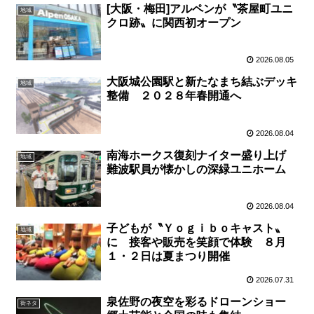
[大阪・梅田]アルペンが〝茶屋町ユニ
地域
クロ跡〟に関西初オープン
2026.08.05
大阪城公園駅と新たなまち結ぶデッキ
地域
整備 ２０２８年春開通へ
2026.08.04
南海ホークス復刻ナイター盛り上げ
地域
難波駅員が懐かしの深緑ユニホーム
2026.08.04
子どもが〝Ｙｏｇｉｂｏキャスト〟
地域
に 接客や販売を笑顔で体験 ８月
１・２日は夏まつり開催
2026.07.31
泉佐野の夜空を彩るドローンショー
街ネタ