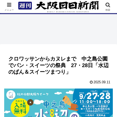
TOP
特集
ニュース
連載
街ネタ
イベント
メニュー
検索
クロワッサンからカヌレまで 中之島公園
でパン・スイーツの祭典 27・28日「水辺
のぱん＆スイーツまつり」
2025.09.11