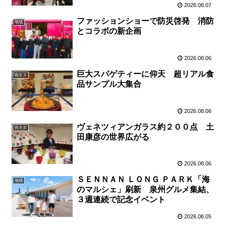
2026.08.07
ファッションショーで防災啓発 消防
地域
とコラボの新企画
2026.08.06
巨大スパゲティーに仰天 超リアル食
街ネタ
品サンプル大集合
2026.08.06
ヴェネツィアンガラス約２００点 土
街ネタ
田康彦の世界広がる
2026.08.06
ＳＥＮＮＡＮ ＬＯＮＧ ＰＡＲＫ「海
地域
のマルシェ」刷新 泉州グルメ集結、
３週連続で記念イベント
2026.08.05