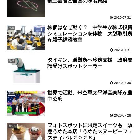
郷土芸能と全国の味も集結
2026.07.31
株価はなぜ動く？ 中学生が株式投資
地域
シミュレーションを体験 大阪取引所
が親子経済教室
2026.07.31
ダイキン、避難所へ冷房支援 政府要
地域
請受けスポットクーラー
2026.07.30
世界で活動、米空軍太平洋音楽隊が豊
地域
中公演
2026.07.28
フォトスポットに限定スイーツも 阪
街ネタ
急うめだ本店「うめだスヌーピーフェ
スティバル２０２６」