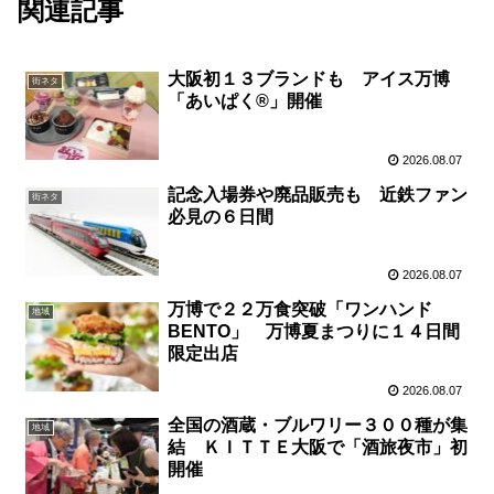
関連記事
大阪初１３ブランドも アイス万博
街ネタ
「あいぱく®」開催
2026.08.07
記念入場券や廃品販売も 近鉄ファン
街ネタ
必見の６日間
2026.08.07
万博で２２万食突破「ワンハンド
地域
BENTO」 万博夏まつりに１４日間
限定出店
2026.08.07
全国の酒蔵・ブルワリー３００種が集
地域
結 ＫＩＴＴＥ大阪で「酒旅夜市」初
開催