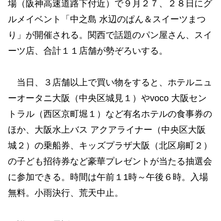
場（阪神高速道路下付近）で９月２７、２８日にグ
ルメイベント「中之島 水辺のぱん＆スイーツまつ
り」が開催される。関西で話題のパン屋さん、スイ
ーツ店、合計１１店舗が勢ぞろいする。
当日、３店舗以上で買い物をすると、ホテルニュ
ーオータニ大阪（中央区城見１）やvoco 大阪セン
トラル（西区京町堀１）など有名ホテルの食事券の
ほか、大阪水上バス アクアライナー（中央区大阪
城２）の乗船券、キッズプラザ大阪（北区扇町２）
の子ども招待券など豪華プレゼントが当たる抽選会
に参加できる。時間は午前１1時～午後６時。入場
無料。小雨決行、荒天中止。