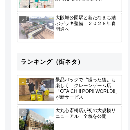
大阪城公園駅と新たなまち結
地域
ぶデッキ整備 ２０２８年春
開通へ
ランキング（街ネタ）
景品バッグで〝獲った後〟も
地域
楽しく クレーンゲーム店
「OTAICHI!! POP!! WORLD!!」
が新サービス
大丸心斎橋店が初の大規模リ
経済
ニューアル 全貌を公開