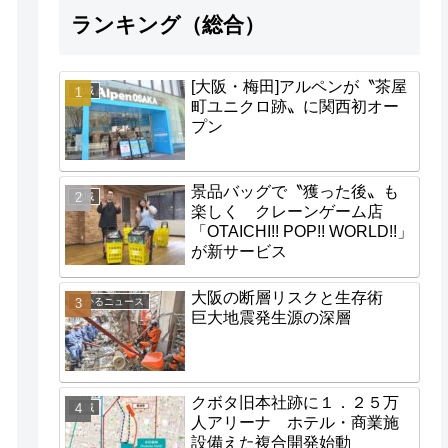
ランキング（総合）
[大阪・梅田]アルペンが〝茶屋
地域
町ユニクロ跡〟に関西初オー
プン
景品バッグで〝獲った後〟も
地域
楽しく クレーンゲーム店
「OTAICHI!! POP!! WORLD!!」
が新サービス
大阪の断層リスクと生存術
わかるニュース
巨大地震発生源の深層
クボタ旧本社跡に１．２５万
地域
人アリーナ ホテル・商業施
設備えた複合開発始動