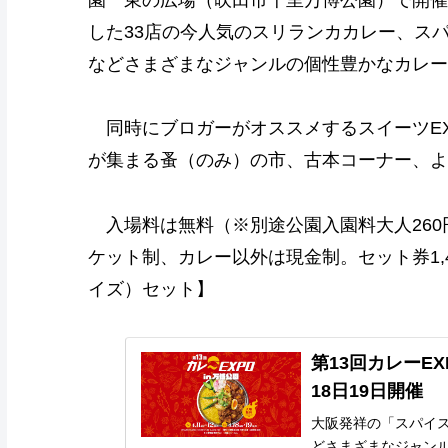
園 東の広場（吹田市千里万博公園）で開催
した33店の今人気のスリランカカレー、ス
などさまざまなジャンルの個性豊かなカレー
同時にブロガーがオススメするスイーツEX
が集まる蚤（のみ）の市、古本コーナー、よ
入場料は無料（※別途公園入園料大人260円
ケット制、カレー以外は現金制。セット券1,
イズ）セット】
第13回カレーEXP
18日19日開催
大阪発祥の「スパイ
どさまざまなジャン