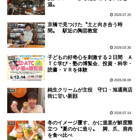
温〟
2026.07.20
京橋で見つけた〝土と向き合う時
街ネタ
間〟 駅近の陶芸教室
2026.03.30
子どもの好奇心を刺激する２日間 Ａ
地域
ＴＣ学び・塾の博覧会、投資・科学・
読書・ＶＲを体験
2026.06.08
純生クリームが主役 守口・旭通商店
地域
街に甘い新顔
2026.07.14
冬のイメージ覆す、かに道楽が鮮度際
地域
立つ〝夏のかに造り〟 脚、爪、肩肉
を食べ比べ