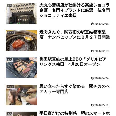
大丸心斎橋店が仕掛ける高級ショコラ
地域
企画 名門４ブランドに厳選 仏名門
ショコラティエ来日
2026.02.06
焼肉きんぐ、関西初の駅直結都市型
街ネタ
店 ナンバヒップスに２月２７日開業
2026.02.19
梅田駅直結の屋上BBQ「グリルピア
地域
リンクス梅田」4月20日オープン
2026.04.24
思い立ったらすぐ染める 駅チカのヘ
街ネタ
アカラー専門店
2026.05.11
平日夜だけの特別感 堺のスマートホ
地域