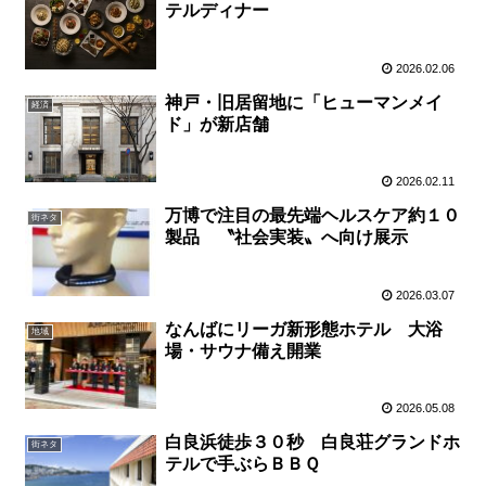
テルディナー
2026.02.06
神戸・旧居留地に「ヒューマンメイ
経済
ド」が新店舗
2026.02.11
万博で注目の最先端ヘルスケア約１０
街ネタ
製品 〝社会実装〟へ向け展示
2026.03.07
なんばにリーガ新形態ホテル 大浴
地域
場・サウナ備え開業
2026.05.08
白良浜徒歩３０秒 白良荘グランドホ
街ネタ
テルで手ぶらＢＢＱ