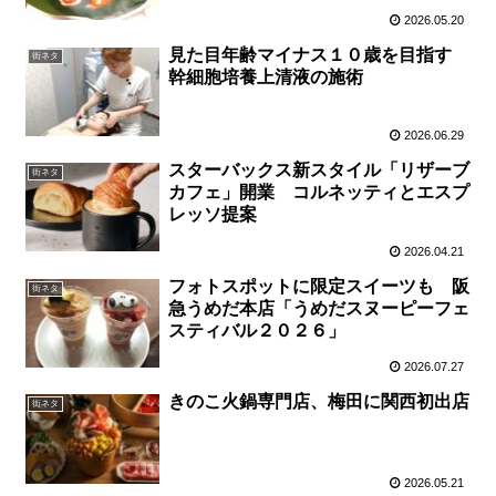
2026.05.20
見た目年齢マイナス１０歳を目指す
街ネタ
幹細胞培養上清液の施術
2026.06.29
スターバックス新スタイル「リザーブ
街ネタ
カフェ」開業 コルネッティとエスプ
レッソ提案
2026.04.21
フォトスポットに限定スイーツも 阪
街ネタ
急うめだ本店「うめだスヌーピーフェ
スティバル２０２６」
2026.07.27
きのこ火鍋専門店、梅田に関西初出店
街ネタ
2026.05.21