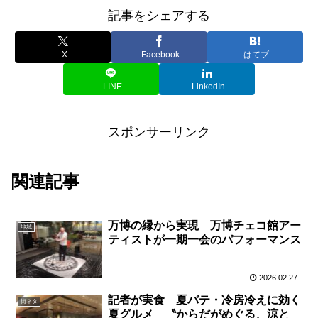
記事をシェアする
X
Facebook
はてブ
LINE
LinkedIn
スポンサーリンク
関連記事
万博の縁から実現 万博チェコ館アー
地域
ティストが一期一会のパフォーマンス
2026.02.27
記者が実食 夏バテ・冷房冷えに効く
街ネタ
夏グルメ 〝からだがめぐる、涼と