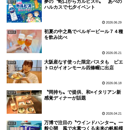
夢の〝蛇口からカルピス®〟 あべの
街ネタ
ハルカスで七夕イベント
2026.06.29
初夏の中之島でベルギービール７４種
街ネタ
を飲み比べ
2026.05.21
大阪産なす使った限定パスタも ピエ
街ネタ
トロがイオンモール四條畷に出店
2026.06.18
〝岡持ち〟で提供、和×イタリアン新
街ネタ
感覚ディナーが話題
2026.04.21
万博で注目の〝ウインドハンター〟一
街ネタ
般公開 風で水素つくる未来の帆船模