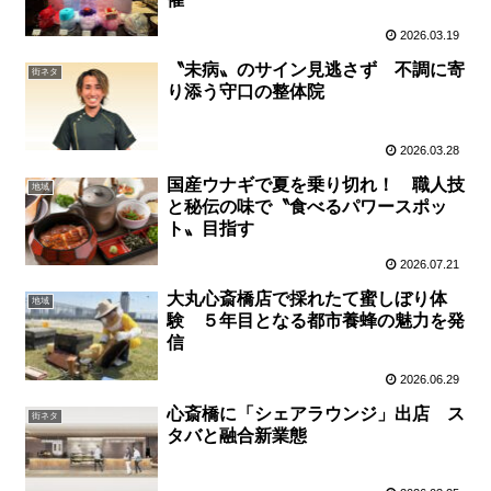
2026.03.19
〝未病〟のサイン見逃さず 不調に寄
街ネタ
り添う守口の整体院
2026.03.28
国産ウナギで夏を乗り切れ！ 職人技
地域
と秘伝の味で〝食べるパワースポッ
ト〟目指す
2026.07.21
大丸心斎橋店で採れたて蜜しぼり体
地域
験 ５年目となる都市養蜂の魅力を発
信
2026.06.29
心斎橋に「シェアラウンジ」出店 ス
街ネタ
タバと融合新業態