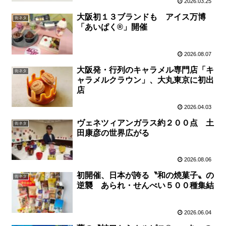
2026.03.25
大阪初１３ブランドも アイス万博
街ネタ
「あいぱく®」開催
2026.08.07
大阪発・行列のキャラメル専門店「キ
街ネタ
ャラメルクラウン」、大丸東京に初出
店
2026.04.03
ヴェネツィアンガラス約２００点 土
街ネタ
田康彦の世界広がる
2026.08.06
初開催、日本が誇る〝和の焼菓子〟の
街ネタ
逆襲 あられ・せんべい５００種集結
2026.06.04