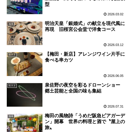
型
2026.03.02
明治天皇「銀婚式」の献立を現代風に
地域
再現 旧桜宮公会堂で洋食コース
2026.03.12
【梅田・新店】アレンジワイン片手に
街ネタ
食べる串カツ
2026.06.05
泉佐野の夜空を彩るドローンショー
街ネタ
郷土芸能と全国の味も集結
2026.07.31
梅田の風物詩「うめだ阪急ビアガーデ
地域
ン」開幕 世界の料理と酒で〝屋上の
旅〟