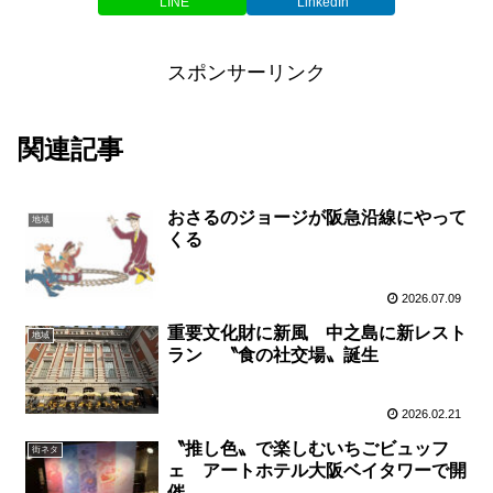
LINE
LinkedIn
スポンサーリンク
関連記事
おさるのジョージが阪急沿線にやって
地域
くる
2026.07.09
重要文化財に新風 中之島に新レスト
地域
ラン 〝食の社交場〟誕生
2026.02.21
〝推し色〟で楽しむいちごビュッフ
街ネタ
ェ アートホテル大阪ベイタワーで開
催