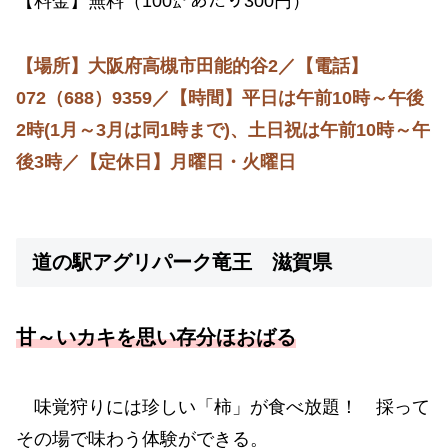
【料金】無料（100㌘あたり300円）
【場所】大阪府高槻市田能的谷2／【電話】
072（688）9359／【時間】平日は午前10時～午後
2時(1月～3月は同1時まで)、土日祝は午前10時～午
後3時／【定休日】月曜日・火曜日
道の駅アグリパーク竜王
滋賀県
甘～いカキを思い存分ほおばる
味覚狩りには珍しい「柿」が食べ放題！ 採って
その場で味わう体験ができる。