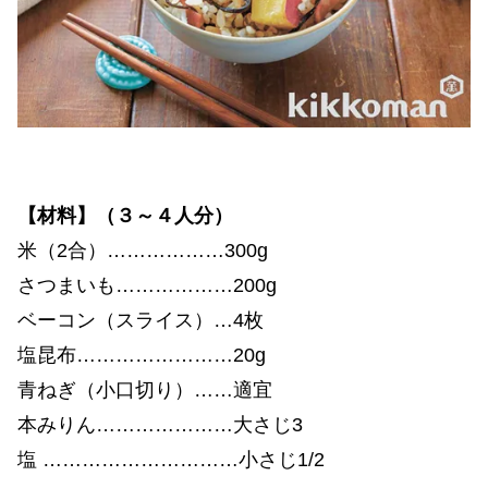
【材料】（３～４人分）
米（2合）………………300g
さつまいも………………200g
ベーコン（スライス）…4枚
塩昆布……………………20g
青ねぎ（小口切り）……適宜
本みりん…………………大さじ3
塩 …………………………小さじ1/2